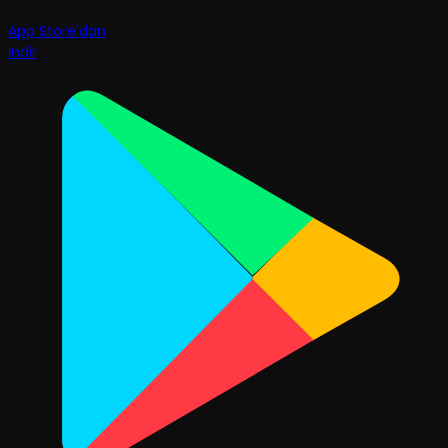
App Store'dan
İndir