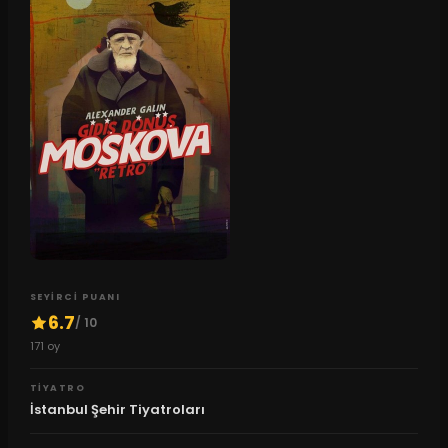
SEYIRCI PUANI
6.7
/ 10
171
oy
TIYATRO
İstanbul Şehir Tiyatroları