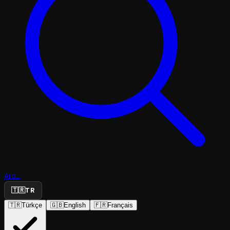
Ara...
🇹🇷
TR
🇹🇷
Türkçe
🇬🇧
English
🇫🇷
Français