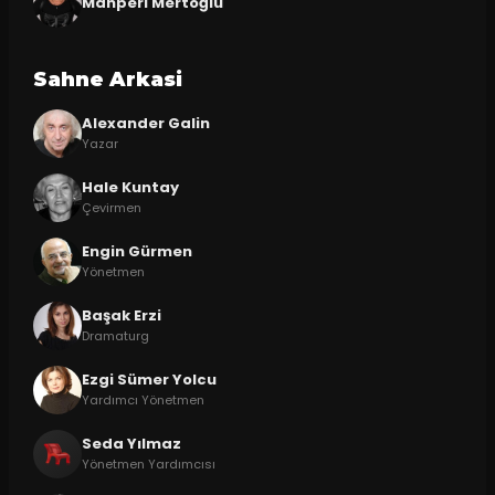
Mahperi Mertoğlu
Sahne Arkasi
Alexander Galin
Yazar
Hale Kuntay
Çevirmen
Engin Gürmen
Yönetmen
Başak Erzi
Dramaturg
Ezgi Sümer Yolcu
Yardımcı Yönetmen
Seda Yılmaz
Yönetmen Yardımcısı