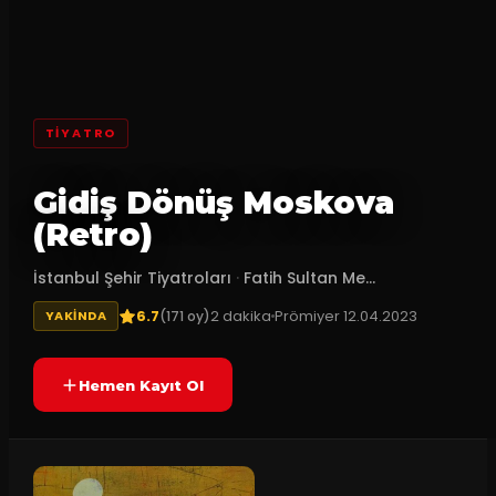
TİYATRO
Gidiş Dönüş Moskova
(Retro)
İstanbul Şehir Tiyatroları
·
Fatih Sultan Me...
6.7
2
dakika
Prömiyer
12.04.2023
(
171
oy)
YAKINDA
Hemen Kayıt Ol