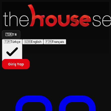
🇹🇷
TR
🇹🇷
Türkçe
🇬🇧
English
🇫🇷
Français
Giriş Yap