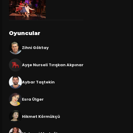
Oyuncular
Zihni Göktay
Ayşe Nurseli Tırışkan Akpınar
Aybar Taştekin
Esra Ülger
Hikmet Körmükçü