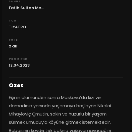
SAHNE
Fatih Sultan Me...
TUR
TİYATRO
SURE
2
dk
PROMIYER
12.04.2023
Ozet
Eşinin ölümünden sonra Moskova’da kızı ve 
damadının yanında yaşamaya başlayan Nikolai 
Mihayloviç Çmutin, sakin ve huzurlu bir yaşam 
sürmek umuduyla köyüne gitmek istemektedir. 
Babasının köyde tek başına yaşayamayacağını 