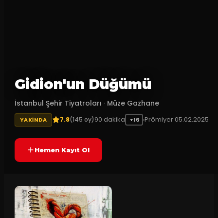
Gidion'un Düğümü
İstanbul Şehir Tiyatroları
·
Müze Gazhane
7.8
90
dakika
Prömiyer
05.02.2025
(
145
oy)
YAKINDA
+16
Hemen Kayıt Ol