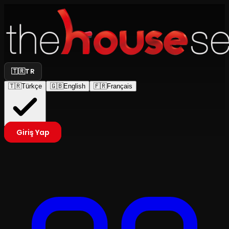
🇹🇷
TR
🇹🇷
Türkçe
🇬🇧
English
🇫🇷
Français
Giriş Yap