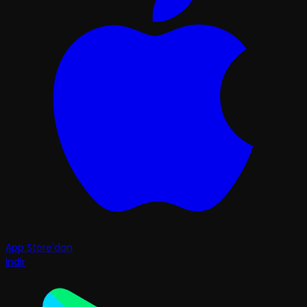
App Store'dan
İndir