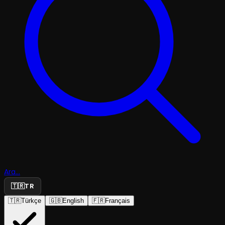
Ara...
🇹🇷
TR
🇹🇷
Türkçe
🇬🇧
English
🇫🇷
Français