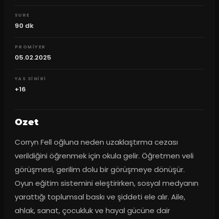
SURE
90
dk
PROMIYER
05.02.2025
YAS SINIRI
+16
Ozet
Corryn Fell oğluna neden uzaklaştırma cezası 
verildiğini öğrenmek için okula gelir. Öğretmen veli 
görüşmesi, gerilim dolu bir görüşmeye dönüşür. 
Oyun eğitim sistemini eleştirirken, sosyal medyanın 
yarattığı toplumsal baskı ve şiddeti ele alır. Aile, 
ahlak, sanat, çocukluk ve hayal gücüne dair 