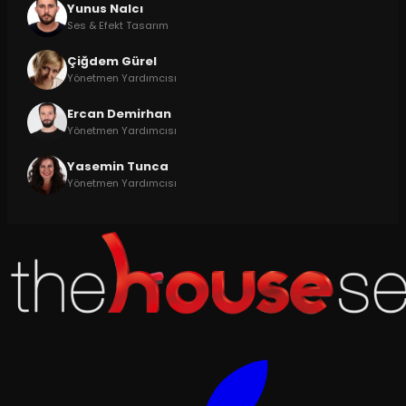
Yunus Nalcı
Ses & Efekt Tasarım
Çiğdem Gürel
Yönetmen Yardımcısı
Ercan Demirhan
Yönetmen Yardımcısı
Yasemin Tunca
Yönetmen Yardımcısı