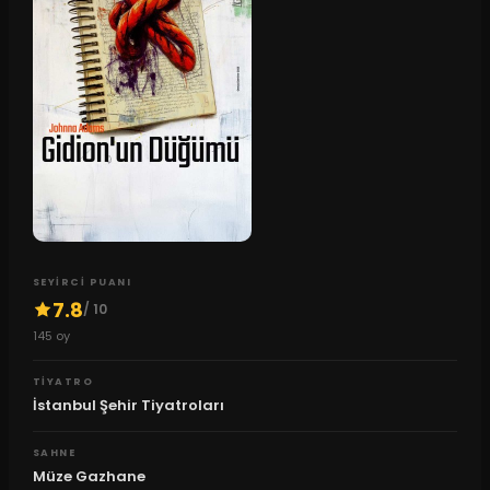
SEYIRCI PUANI
7.8
/ 10
145
oy
TIYATRO
İstanbul Şehir Tiyatroları
SAHNE
Müze Gazhane