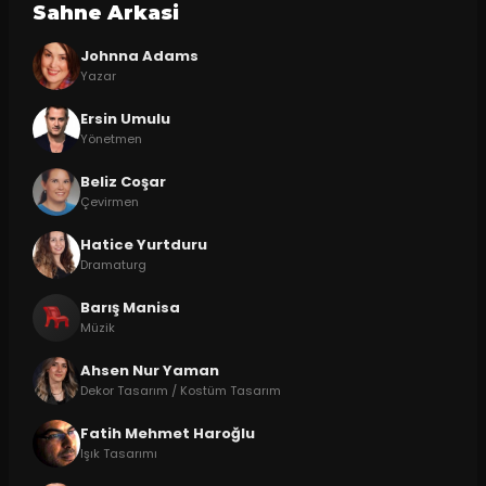
Sahne Arkasi
Johnna Adams
Yazar
Ersin Umulu
Yönetmen
Beliz Coşar
Çevirmen
Hatice Yurtduru
Dramaturg
Barış Manisa
Müzik
Ahsen Nur Yaman
Dekor Tasarım / Kostüm Tasarım
Fatih Mehmet Haroğlu
Işık Tasarımı