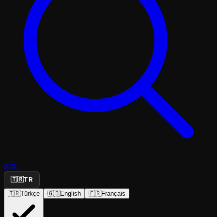
Ara...
🇹🇷
TR
🇹🇷
Türkçe
🇬🇧
English
🇫🇷
Français