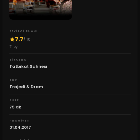
SEYIRCI PUANI
7.7
/ 10
71
oy
TIYATRO
Tatbikat Sahnesi
TUR
Trajedi & Dram
SURE
75
dk
PROMIYER
01.04.2017