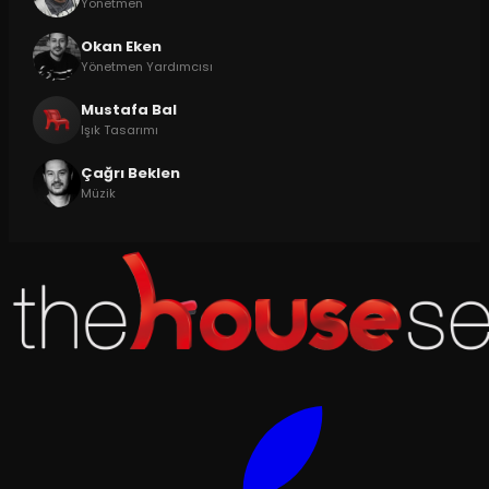
Yönetmen
Okan Eken
Yönetmen Yardımcısı
Mustafa Bal
Işık Tasarımı
Çağrı Beklen
Müzik