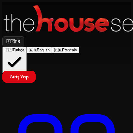
🇹🇷
TR
🇹🇷
Türkçe
🇬🇧
English
🇫🇷
Français
Giriş Yap