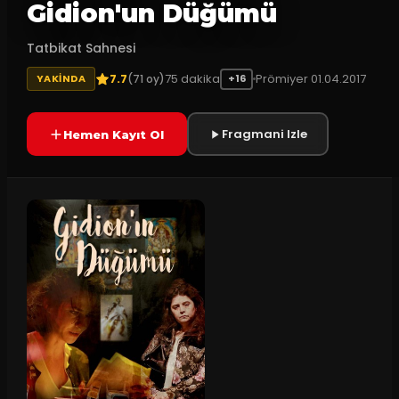
Gidion'un Düğümü
Tatbikat Sahnesi
7.7
75
dakika
Prömiyer
01.04.2017
(
71
oy)
YAKINDA
+16
Fragmani Izle
Hemen Kayıt Ol