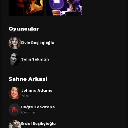
Oyuncular
Elvin Beşikçioğlu
Selin Tekman
Sahne Arkasi
Johnna Adams
Yazar
Buğra Kocatepe
Çevirmen
Erdal Beşikçioğlu