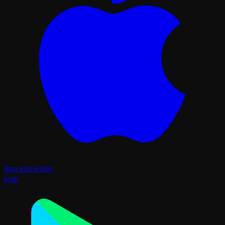
App Store'dan
İndir