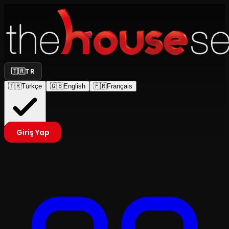
🇹🇷
TR
🇹🇷
Türkçe
🇬🇧
English
🇫🇷
Français
Giriş Yap