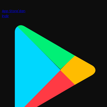
App Store'dan
İndir