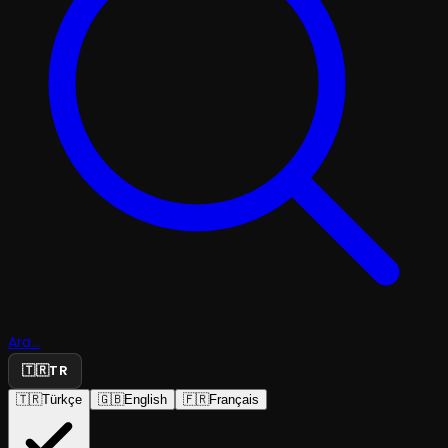
Ara...
🇹🇷
TR
🇹🇷
Türkçe
🇬🇧
English
🇫🇷
Français