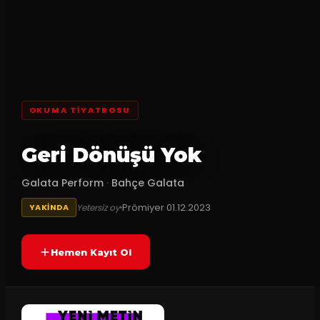
OKUMA TIYATROSU
Geri Dönüşü Yok
Galata Perform
·
Bahçe Galata
Prömiyer
01.12.2023
Yetersiz oy
YAKINDA
Hemen Kayıt Ol