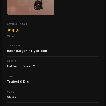
SEYIRCI PUANI
4.7
/ 10
96
oy
TIYATRO
İstanbul Şehir Tiyatroları
SAHNE
Üsküdar Kerem Y...
TUR
Trajedi & Dram
SURE
65
dk