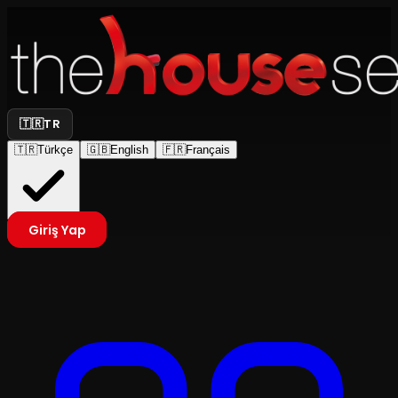
🇹🇷
TR
🇹🇷
Türkçe
🇬🇧
English
🇫🇷
Français
Giriş Yap