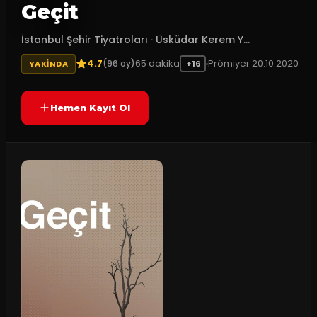
Geçit
İstanbul Şehir Tiyatroları
·
Üsküdar Kerem Y...
4.7
65
dakika
Prömiyer
20.10.2020
(
96
oy)
YAKINDA
+16
Hemen Kayıt Ol