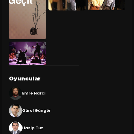
Oyuncular
Emre Narcı
Gürol Güngör
Hasip Tuz