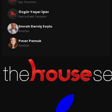
Işık Tasarımı
Özgür Yaşar İşler
Ses & Efekt Tasarım
Emrah Derviş Soylu
Asistan
Pınar Pamuk
Asistan