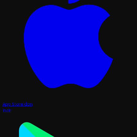
App Store'dan
İndir