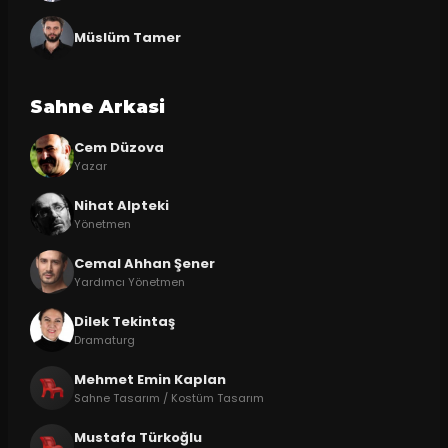
Müslüm Tamer
Sahne Arkasi
Cem Düzova
Yazar
Nihat Alpteki
Yönetmen
Cemal Ahhan Şener
Yardımcı Yönetmen
Dilek Tekintaş
Dramaturg
Mehmet Emin Kaplan
Sahne Tasarım / Kostüm Tasarım
Mustafa Türkoğlu