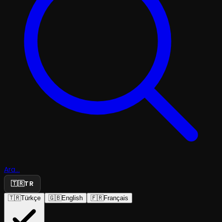
Ara...
🇹🇷
TR
🇹🇷
Türkçe
🇬🇧
English
🇫🇷
Français