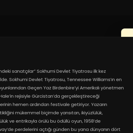
deki sanatçılar” Sokhumi Devlet Tiyatrosu ilk kez 
lde. Sokhumi Devlet Tiyatrosu, Tennessee Williams’ın en 
 oyunlarından Geçen Yaz Birdenbire’yi Amerikalı yönetmen 
ale’in rejisiyle Gürcistan’da gerçekleştireceği 
rinin hemen ardından festivale getiriyor. Yazarın 
kliğini mükemmel biçimde yansıtan, ikiyüzlülük, 
lük ve entrikayla örülü bu ödüllü oyun, 1958’de 
ay’de perdelerini açtığı günden bu yana dünyanın dört 