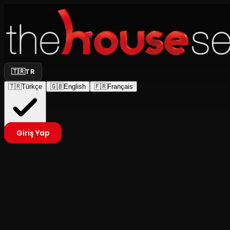
🇹🇷
TR
🇹🇷
Türkçe
🇬🇧
English
🇫🇷
Français
Giriş Yap