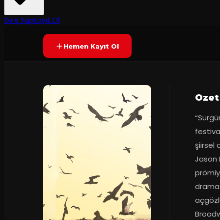
6.9
90
dakika
Prömiyer
30.10.2023
(
27
oy)
YAKINDA
Giriş Yap
Kayıt Ol
Hemen Kayıt Ol
Ozet
“Sürgün
festiva
şiirsel
Jason H
prömiye
dramati
açgözlü
Broadw