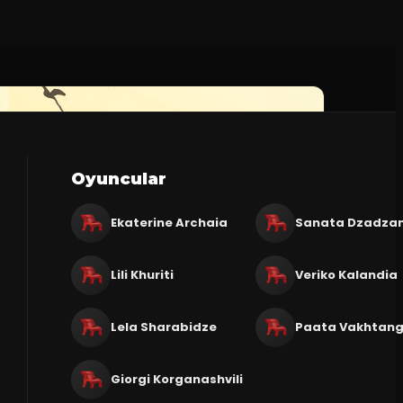
Oyuncular
Ekaterine Archaia
Sanata Dzadza
Lili Khuriti
Veriko Kalandia
Lela Sharabidze
Paata Vakhtangi
Giorgi Korganashvili