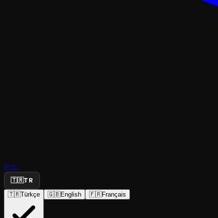
TRAJEDI & DRAM
Geçen Yaz
Ara...
Birdenbire
🇹🇷
TR
🇹🇷
Türkçe
🇬🇧
English
🇫🇷
Français
Sokhumi Devlet Tiyatrosu
·
Caddebostan Kül...