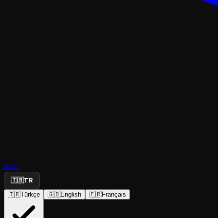
Ara...
Geçen Gü
🇹🇷
TR
🇹🇷
Türkçe
🇬🇧
English
🇫🇷
Français
Kundura Sahne
·
Moda Sahnesi