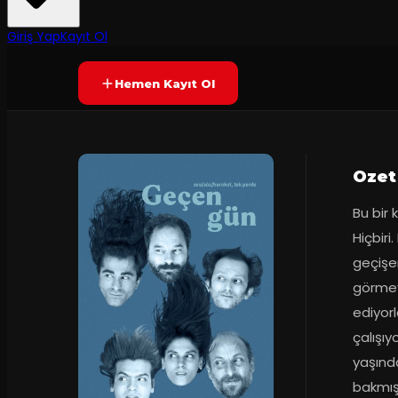
7.8
70
dakika
Prömiyer
2023
(
53
oy)
YAKINDA
+13
Giriş Yap
Kayıt Ol
Hemen Kayıt Ol
Ozet
Bu bir
Hiçbiri.
geçişe
görmeye
ediyorl
çalışıy
yaşında
bakmışs