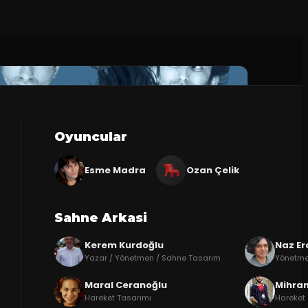
Oyuncular
Esme Madra
Ozan Çelik
Sahne Arkasi
Kerem Kurdoğlu
Naz E
Yazar / Yönetmen / Sahne Tasarım
Yönetm
Maral Ceranoğlu
Mihra
Hareket Tasarımı
Hareket