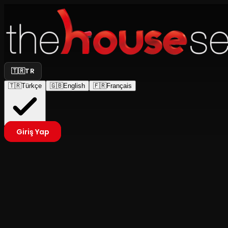
🇹🇷
TR
🇹🇷
Türkçe
🇬🇧
English
🇫🇷
Français
Giriş Yap