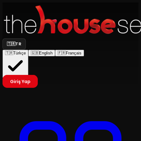
🇹🇷
TR
🇹🇷
Türkçe
🇬🇧
English
🇫🇷
Français
Giriş Yap