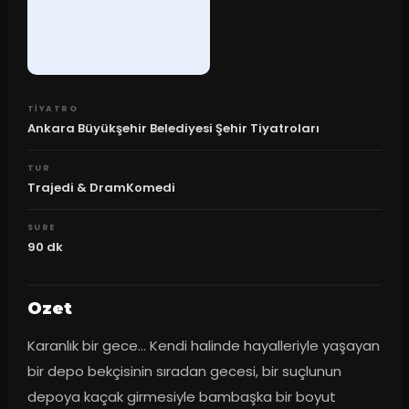
TIYATRO
Ankara Büyükşehir Belediyesi Şehir Tiyatroları
TUR
Trajedi & DramKomedi
SURE
90
dk
Ozet
Karanlık bir gece… Kendi halinde hayalleriyle yaşayan 
bir depo bekçisinin sıradan gecesi, bir suçlunun 
depoya kaçak girmesiyle bambaşka bir boyut 