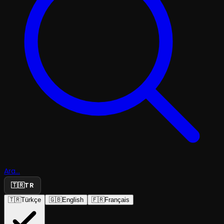
Ara...
🇹🇷
TR
🇹🇷
Türkçe
🇬🇧
English
🇫🇷
Français