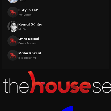
Yazar
F. Aylin Tez
Yönetmen
Kemal Günüç
Müzik
Emre Kaleci
Dekor Tasarım
Mahir Köksal
Işık Tasarımı