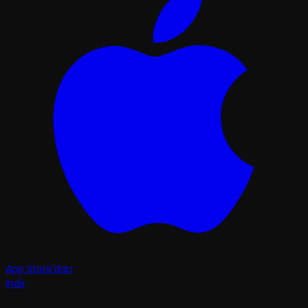
App Store'dan
İndir