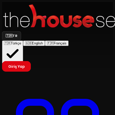
🇹🇷
TR
🇹🇷
Türkçe
🇬🇧
English
🇫🇷
Français
Giriş Yap