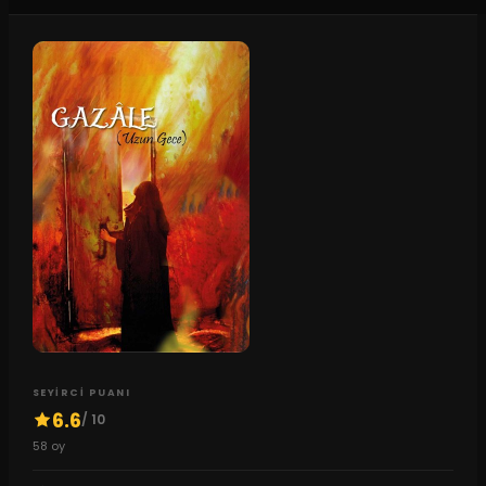
SEYIRCI PUANI
6.6
/ 10
58
oy