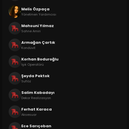
Melis Özpaça
Yönetmen Yardımcısı
Mahsuni Yılmaz
Sahne Amiri
Armağan Çartık
Kondüvit
Korhan Boduroğlu
Işık Operatörü
Şeyda Pektok
Suflöz
Salim Kabadayı
Dekor Realizasyon
Ferhat Karaca
Aksesuar
Ece Sarıçoban