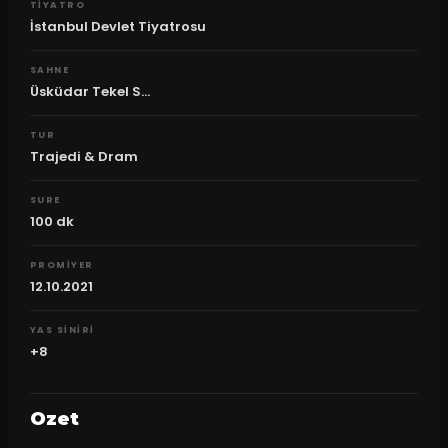
TIYATRO
İstanbul Devlet Tiyatrosu
SAHNE
Üsküdar Tekel S...
TUR
Trajedi & Dram
SURE
100
dk
PROMIYER
12.10.2021
YAS SINIRI
+8
Ozet