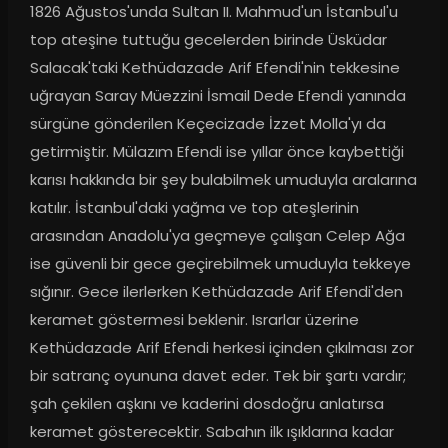
1826 Ağustos'unda Sultan II. Mahmud'un İstanbul'u 
top ateşine tuttuğu gecelerden birinde Üsküdar 
Salacak'taki Kethüdazade Arif Efendi'nin tekkesine 
uğrayan Saray Müezzini İsmail Dede Efendi yanında 
sürgüne gönderilen Keçecizade İzzet Molla'yı da 
getirmiştir. Mülazım Efendi ise yıllar önce kaybettiği 
karısı hakkında bir şey bulabilmek umuduyla aralarına 
katılır. İstanbul'daki yağma ve top ateşlerinin 
arasından Anadolu'ya geçmeye çalışan Celep Ağa 
ise güvenli bir gece geçirebilmek umuduyla tekkeye 
sığınır. Gece ilerlerken Kethüdazade Arif Efendi'den 
keramet göstermesi beklenir. Israrlar üzerine 
Kethüdazade Arif Efendi herkesi içinden çıkılması zor 
bir satranç oyununa davet eder. Tek bir şartı vardır; 
şah çekilen aşkını ve kaderini dosdoğru anlatırsa 
keramet gösterecektir. Sabahın ilk ışıklarına kadar 