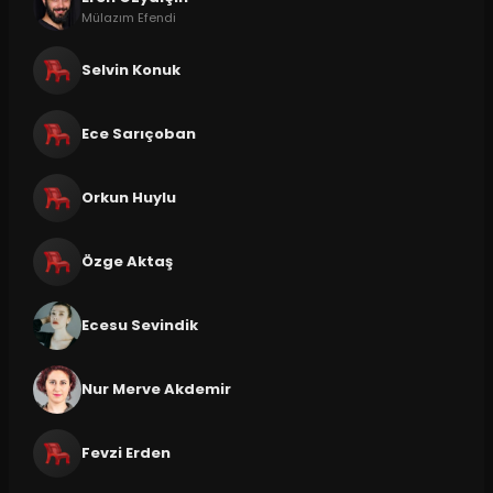
Mülazım Efendi
Selvin Konuk
Ece Sarıçoban
Orkun Huylu
Özge Aktaş
Ecesu Sevindik
Nur Merve Akdemir
Fevzi Erden