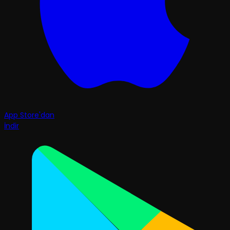
App Store'dan
İndir