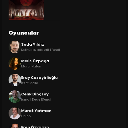
Oyuncular
Seda Yıldız
Kethüdazade Arif Efendi
Melis Özpaça
Maral Hatun
Eray Cezayirlioğlu
İzzet Molla
Cenk Dinçsoy
İsmail Dede Efendi
Murat Yatman
Celep
Eren Özyalçın