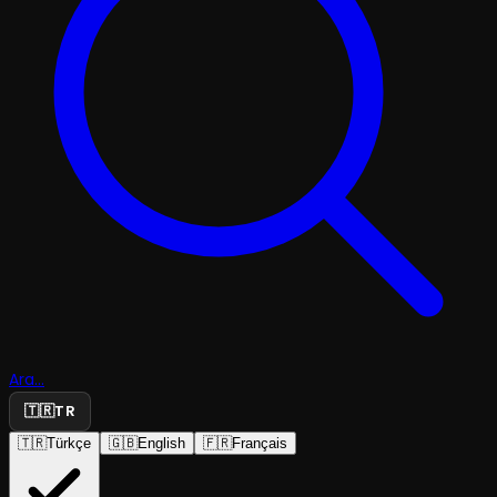
Ara...
🇹🇷
TR
🇹🇷
Türkçe
🇬🇧
English
🇫🇷
Français