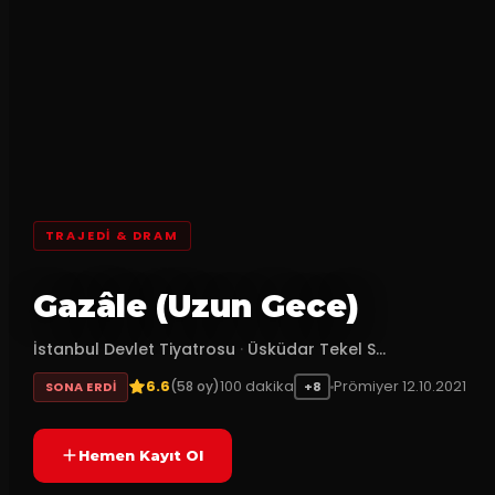
TRAJEDI & DRAM
Gazâle (Uzun Gece)
İstanbul Devlet Tiyatrosu
·
Üsküdar Tekel S...
6.6
100
dakika
Prömiyer
12.10.2021
(
58
oy)
SONA ERDI
+8
Hemen Kayıt Ol