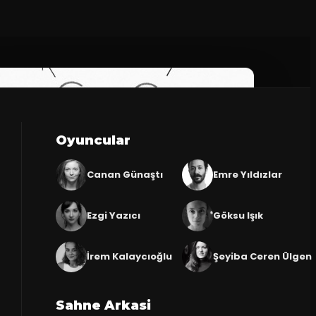
Oyuncular
Canan Günaştı
Emre Yıldızlar
Ezgi Yazıcı
Göksu Işık
İrem Kalaycıoğlu
Şeyiba Ceren Ülgen
Sahne Arkasi