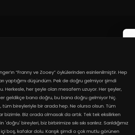
inger’ın “Franny ve Zooey” öykülerinden esinlenilmiştir. Hep 
arı yaptığımı düşündüm. Pek de doğru gelmiyor şimdi 
u. Herkesle, her şeyle olan mesafem uzuyor. Her şeyler, 
ler geldikçe bana doğru, bu bana doğru gelmiyor hiç. 
, tüm bireyleriyle bir arada hep. Ne olursa olsun. Tüm 
r bizimle. Biz orada olmasak da artık. Tek tek eksilirken 
n 'doğru' bireyleri, biz birbirimize sıkı sıkı sarılırız. Sarıldığımız 
n içi boş, kafalar dolu. Karışık şimdi o çok mutlu görünen 