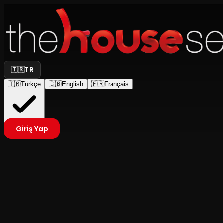
🇹🇷
TR
🇹🇷
Türkçe
🇬🇧
English
🇫🇷
Français
Giriş Yap