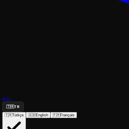
PERFORMANS
Ara...
F&Z
🇹🇷
TR
🇹🇷
Türkçe
🇬🇧
English
🇫🇷
Français
Sarı Sandalye
·
Ortaköy Kültür ...