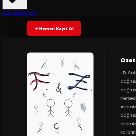
7.8
Prömiyer
09.05.2023
(
33
oy)
YAKINDA
Giriş Yap
Kayıt Ol
Hemen Kayıt Ol
Ozet
JD. Sal
doğrul
doğrus
herkes
Ailemiz
doğrula
ailemizi
kolları