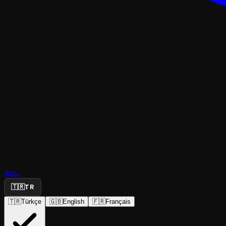
Frued'un
Ara...
İnsanları
🇹🇷
TR
🇹🇷
Türkçe
🇬🇧
English
🇫🇷
Français
Bu Tiyatro
·
Torium Sahne