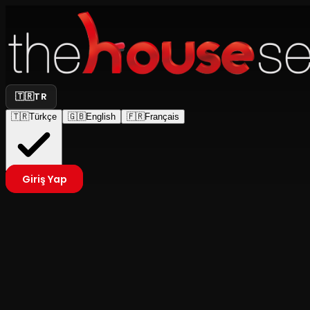
🇹🇷
TR
🇹🇷
Türkçe
🇬🇧
English
🇫🇷
Français
Giriş Yap