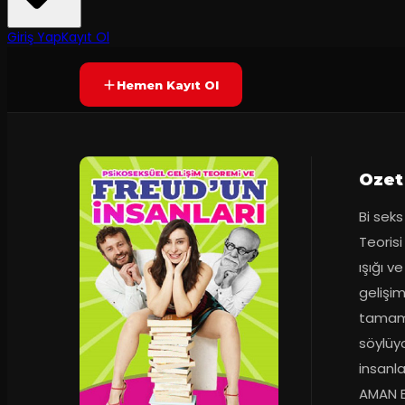
Yetersiz oy
YAKINDA
+15
Giriş Yap
Kayıt Ol
Hemen Kayıt Ol
Ozet
Bi sek
Teorisi
ışığı ve
gelişimi
tamaml
söylüy
insanlar
AMAN EN