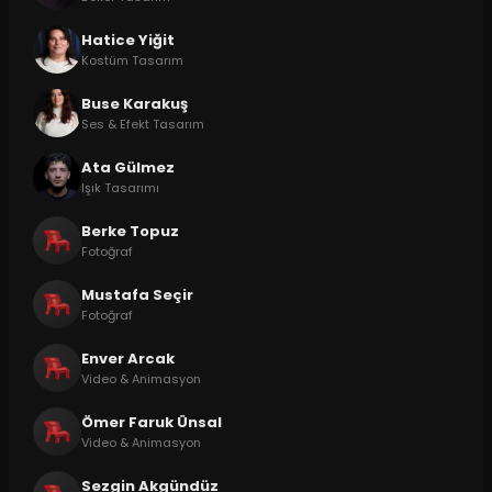
Hatice Yiğit
Kostüm Tasarım
Buse Karakuş
Ses & Efekt Tasarım
Ata Gülmez
Işık Tasarımı
Berke Topuz
Fotoğraf
Mustafa Seçir
Fotoğraf
Enver Arcak
Video & Animasyon
Ömer Faruk Ünsal
Video & Animasyon
Sezgin Akgündüz