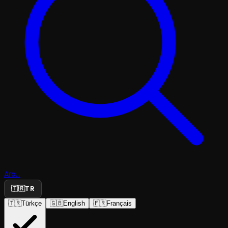
Ara...
🇹🇷
TR
🇹🇷
Türkçe
🇬🇧
English
🇫🇷
Français