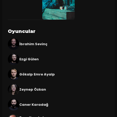
Oyuncular
İbrahim Sevinç
Ezgi Gülen
Gökalp Emre Ayalp
Zeynep Özkan
Caner Karadağ