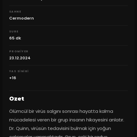
SAHNE
Cermodern
SURE
65
dk
PROMIYER
23.12.2024
YAS SINIRI
+16
Ozet
Ölümcül bir virüs salgını sonrası hayatta kalma 
mücadelesi veren bir grup insanın hikayesini anlatır. 
Dr. Quinn, virüsün tedavisini bulmak için yoğun 
çalışmalar yapmaktadır. Grup, eski bir radyo 