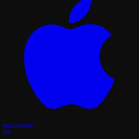
App Store'dan
İndir