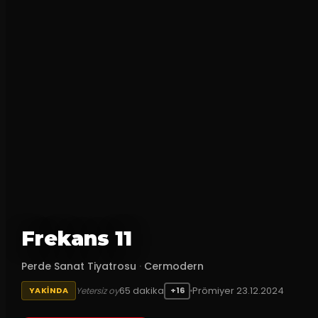
Frekans 11
Perde Sanat Tiyatrosu
·
Cermodern
65
dakika
Prömiyer
23.12.2024
Yetersiz oy
YAKINDA
+16