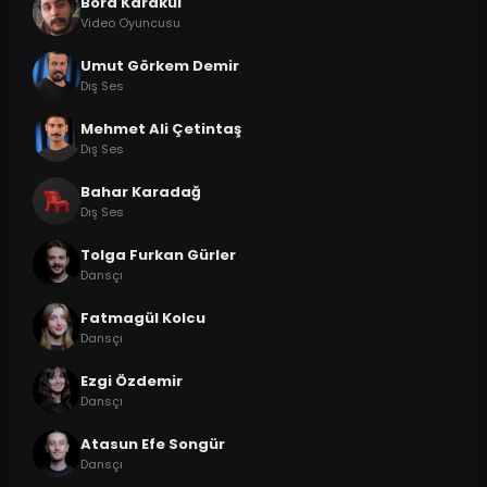
Bora Karakul
Video Oyuncusu
Umut Görkem Demir
Dış Ses
Mehmet Ali Çetintaş
Dış Ses
Bahar Karadağ
Dış Ses
Tolga Furkan Gürler
Dansçı
Fatmagül Kolcu
Dansçı
Ezgi Özdemir
Dansçı
Atasun Efe Songür
Dansçı