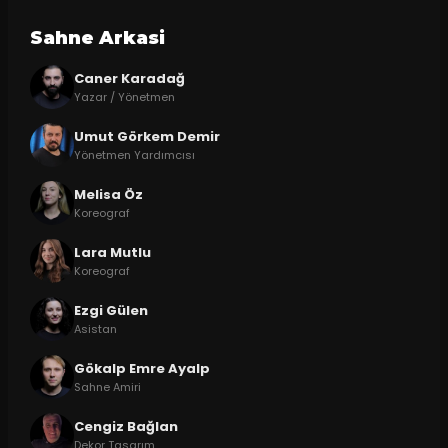
Sahne Arkasi
Caner Karadağ
Yazar / Yönetmen
Umut Görkem Demir
Yönetmen Yardımcısı
Melisa Öz
Koreograf
Lara Mutlu
Koreograf
Ezgi Gülen
Asistan
Gökalp Emre Ayalp
Sahne Amiri
Cengiz Bağlan
Dekor Tasarım