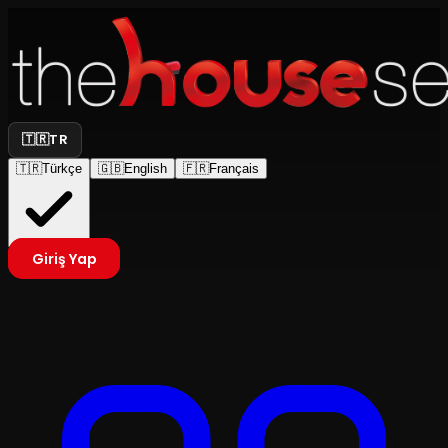
🇹🇷
TR
🇹🇷
Türkçe
🇬🇧
English
🇫🇷
Français
Giriş Yap