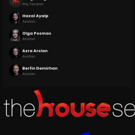
Afiş Tasarım
Hazal Ayalp
Asistan
Olga Posmac
Asistan
Azra Arslan
Asistan
Berfin Demirhan
Asistan