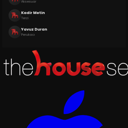
Aksesuar
Kadir Metin
Terzi
Yavuz Duran
Perukacı