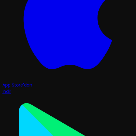
App Store'dan
İndir