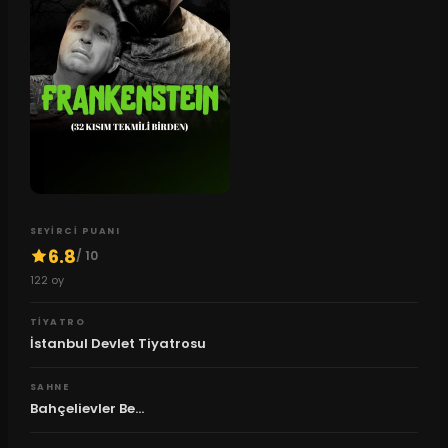
SEYIRCI PUANI
6.8
/ 10
122
oy
TIYATRO
İstanbul Devlet Tiyatrosu
SAHNE
Bahçelievler Be...