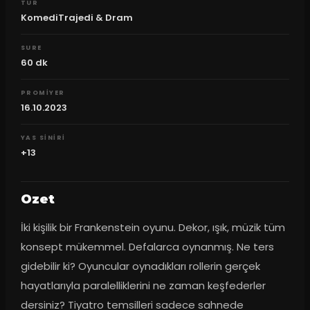
TUR
KomediTrajedi & Dram
SURE
60
dk
PROMIYER
16.10.2023
YAS SINIRI
+13
Ozet
İki kişilik bir Frankenstein oyunu. Dekor, ışık, müzik tüm 
konsept mükemmel. Defalarca oynanmış. Ne ters 
gidebilir ki? Oyuncular oynadıkları rollerin gerçek 
hayatlarıyla paralelliklerini ne zaman keşfederler 
dersiniz? Tiyatro temsilleri sadece sahnede 