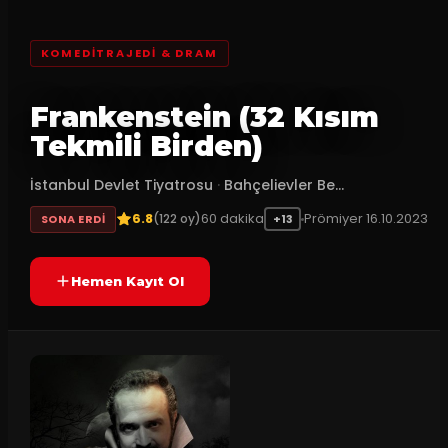
KOMEDITRAJEDI & DRAM
Frankenstein (32 Kısım
Tekmili Birden)
İstanbul Devlet Tiyatrosu
·
Bahçelievler Be...
6.8
60
dakika
Prömiyer
16.10.2023
(
122
oy)
SONA ERDI
+13
Hemen Kayıt Ol