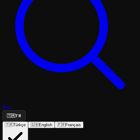
Ara...
🇹🇷
TR
🇹🇷
Türkçe
🇬🇧
English
🇫🇷
Français