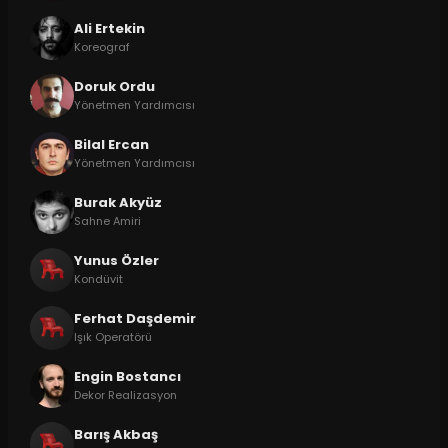
Ali Ertekin
Koreograf
Doruk Ordu
Yönetmen Yardımcısı
Bilal Ercan
Yönetmen Yardımcısı
Burak Akyüz
Sahne Amiri
Yunus Özler
Kondüvit
Ferhat Daşdemir
Işık Operatörü
Engin Bostancı
Dekor Realizasyon
Barış Akbaş