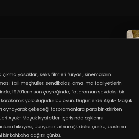
.2022
çıkma yasakları, seks filmleri furyası, sinemaların 
ası, faili meçhuller, sendikalaş-ama-ma faaliyetlerin 
nde, 1970'lerin son çeyreğinde, fotoroman sevdalısı bir 
 karakomik yolculuğudur bu oyun. Düğünlerde Aşuk- Maşuk 
ı oynayarak çekeceği fotoromanlara para biriktirirken 
kleri Aşuk- Maşuk kıyafetleri içerisinde aşklarını 
ların hikâyesi, dünyanın zırhını aşk deler çünkü, baskının 
i bir kahkaha dağıtır çünkü.