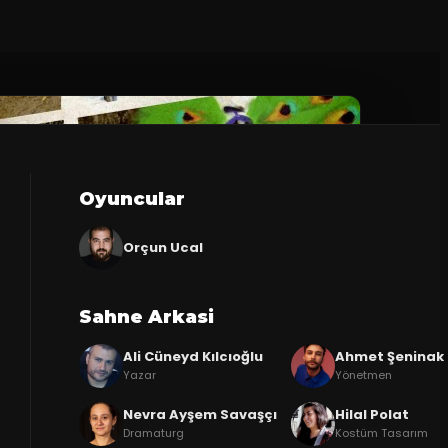
Oyuncular
Orçun Ucal
Sahne Arkasi
Ali Cüneyd Kılcıoğlu
Ahmet Şeninak
Yazar
Yönetmen
Nevra Ayşem Savaşçı
Hilal Polat
Dramaturg
Kostüm Tasarım