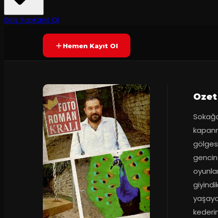
7.2
80
dakika
Prömiyer
26.11
(
35
oy)
YAKINDA
+16
Giriş Yap
Kayıt Ol
Hemen Kayıt Ol
Ozet
Sokağa 
kapanm
gölgesi
gencin
oyunlar
giyindi
yaşayan
kederin