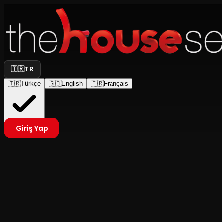
🇹🇷
TR
🇹🇷
Türkçe
🇬🇧
English
🇫🇷
Français
Giriş Yap