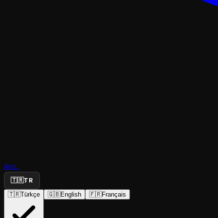
KOMEDI
Ara...
Fotoroman 
🇹🇷
TR
🇹🇷
Türkçe
🇬🇧
English
🇫🇷
Français
Tiyatro Alesta
·
Moda Sahnesi