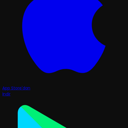
App Store'dan
İndir