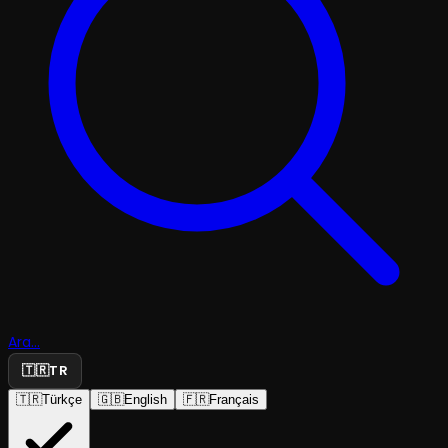
Ara...
🇹🇷
TR
🇹🇷
Türkçe
🇬🇧
English
🇫🇷
Français