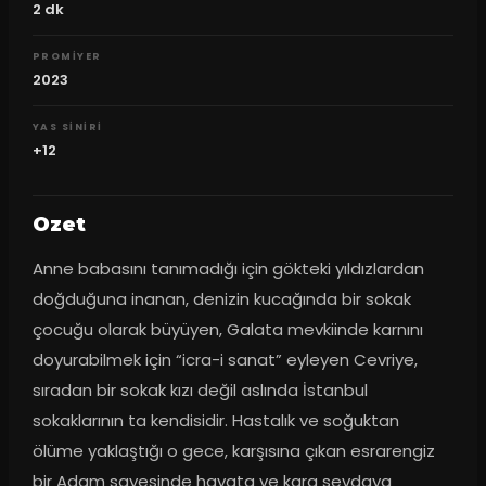
2
dk
PROMIYER
2023
YAS SINIRI
+12
Ozet
Anne babasını tanımadığı için gökteki yıldızlardan 
doğduğuna inanan, denizin kucağında bir sokak 
çocuğu olarak büyüyen, Galata mevkiinde karnını 
doyurabilmek için “icra-i sanat” eyleyen Cevriye, 
sıradan bir sokak kızı değil aslında İstanbul 
sokaklarının ta kendisidir. Hastalık ve soğuktan 
ölüme yaklaştığı o gece, karşısına çıkan esrarengiz 
bir Adam sayesinde hayata ve kara sevdaya 