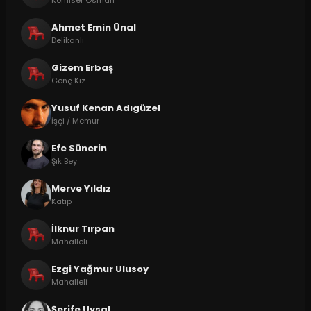
Ahmet Emin Ünal
Delikanlı
Gizem Erbaş
Genç Kız
Yusuf Kenan Adıgüzel
İşçi / Memur
Efe Sünerin
Şık Bey
Merve Yıldız
Katip
İlknur Tırpan
Mahalleli
Ezgi Yağmur Ulusoy
Mahalleli
Şerife Uysal