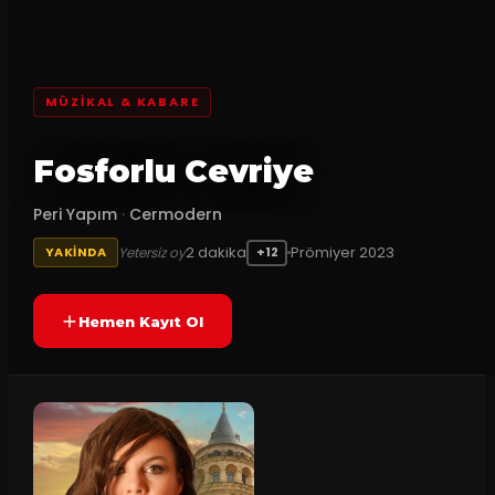
MÜZIKAL & KABARE
Fosforlu Cevriye
Peri Yapım
·
Cermodern
2
dakika
Prömiyer
2023
Yetersiz oy
YAKINDA
+12
Hemen Kayıt Ol