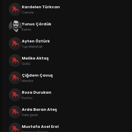
Kardelen Türkcan
Cemile
Yunus Çördük
Kerim
Ayten Öztürk
Top Melahat
Melike Aktaş
Güllü
Çiğdem Çavuş
Marika
Roza Durukan
Kumru
Arda Baran Ateş
Sele Şevki
Mustafa Asel Erol
Komiser Osman