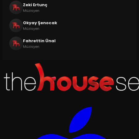
Zeki Ertunç
Müzisyen
Okyay Şenocak
Müzisyen
Fahrettin Ünal
Müzisyen