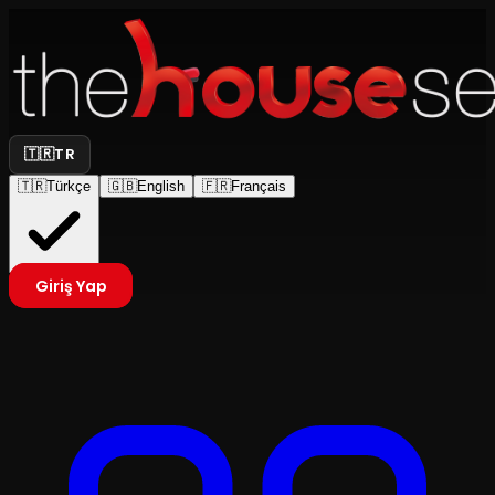
🇹🇷
TR
🇹🇷
Türkçe
🇬🇧
English
🇫🇷
Français
Giriş Yap