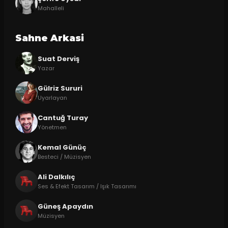
Mahalleli
Sahne Arkasi
Suat Derviş
Yazar
Gülriz Sururi
Uyarlayan
Cantuğ Turay
Yönetmen
Kemal Günüç
Besteci / Müzisyen
Ali Dalkılıç
Ses & Efekt Tasarım / Işık Tasarımı
Güneş Apaydın
Müzisyen