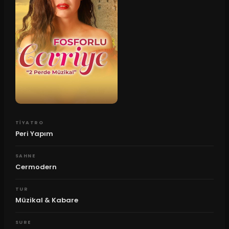
TIYATRO
Peri Yapım
SAHNE
Cermodern
TUR
Müzikal & Kabare
SURE