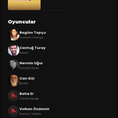
Oyuncular
Begüm Topçu
Fosforlu Cevriye
Cantuğ Turay
Adam
Nermin Uğur
Sümbül Dudu
Can Gür
Barba
Baha Er
Zombi Recep
Volkan Özdemir
Kemal / Hakim