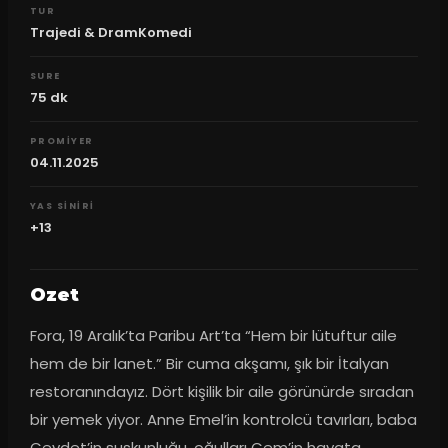
TUR
Trajedi & DramKomedi
SURE
75
dk
PROMIYER
04.11.2025
YAS SINIRI
+13
Ozet
Fora, 19 Aralık’ta Paribu Art’ta “Hem bir lütuftur aile 
hem de bir lanet.” Bir cuma akşamı, şık bir İtalyan 
restoranındayız. Dört kişilik bir aile görünürde sıradan 
bir yemek yiyor. Anne Emel’in kontrolcü tavırları, baba 
Cevdet’in suskunluğu, oğulları Cem’in hayata 