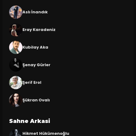
Aslı İnandık
Eray Karadeniz
Kubilay Aka
Şenay Gürler
Şerif Erol
Şükran Ovalı
Sahne Arkasi
Hikmet Hükümenoğlu