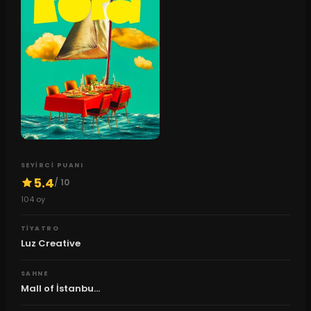
SEYIRCI PUANI
5.4
/ 10
104
oy
TIYATRO
Luz Creative
SAHNE
Mall of İstanbu...