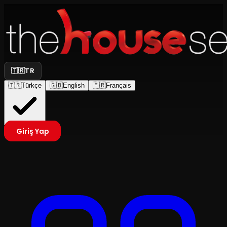
🇹🇷
TR
🇹🇷
Türkçe
🇬🇧
English
🇫🇷
Français
Giriş Yap