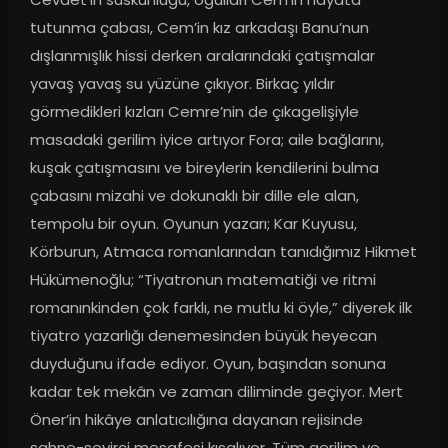
tutunma çabası, Cem’in kız arkadaşı Banu’nun 
dışlanmışlık hissi derken aralarındaki çatışmalar 
yavaş yavaş su yüzüne çıkıyor. Birkaç yıldır 
görmedikleri kızları Cemre’nin de çıkagelişiyle 
masadaki gerilim iyice artıyor Fora; aile bağlarını, 
kuşak çatışmasını ve bireylerin kendilerini bulma 
çabasını mizahi ve dokunaklı bir dille ele alan, 
tempolu bir oyun. Oyunun yazarı; Kar Kuyusu, 
Körburun, Atmaca romanlarından tanıdığımız Hikmet 
Hükümenoğlu; “Tiyatronun matematiği ve ritmi 
romanınkinden çok farklı, ne mutlu ki öyle,” diyerek ilk 
tiyatro yazarlığı denemesinden büyük heyecan 
duyduğunu ifade ediyor. Oyun, başından sonuna 
kadar tek mekân ve zaman diliminde geçiyor. Mert 
Öner’in hikâye anlatıcılığına dayanan rejisinde 
sahne-seyirci mesafesi kısalıyor. Tüm gerilim ve 