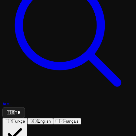
Ara...
🇹🇷
TR
🇹🇷
Türkçe
🇬🇧
English
🇫🇷
Français