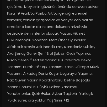
çözülme, izleyicinin gözünün önünde cereyan ediyor. 
Fora, 19 Aralık’ta Paribu Art’ta içerdiği evrensel 
temalar, tanıdık çatışmalar ve yer yer can acıtan 
ama bir o kadar da insana dokunan mizahıyla 
seyircide derin izler bırakacak. Yazan: Hikmet 
Hükümenoğlu Yöneten: Mert Öner Oyuncular: 
Alfabetik sırayla Aslı İnandık Eray Karadeniz Kubilay 
Aka Şenay Gürler Şerif Erol Şükran Ovalı Yapımcı: 
Nisan Ceren Özerten Yapım: Luz Creative Dekor 
Tasarım: Burak Etöz Işık Tasarım: Yasin Gültepe Müzik 
Tasarım: Arkadaş Deniz Koşar Uygulayıcı Yapımcı: 
Naz Güven Yapım Koordinatörü: Defne Başoğlu 
Yapım Sorumlusu: Öykü Kalkan Yardımcı 
Yönetmenler: Şakir Güler, Aybar Taştekin Yaklaşık 
75’dk sürer; ara yoktur Yaş Sınırı: +12