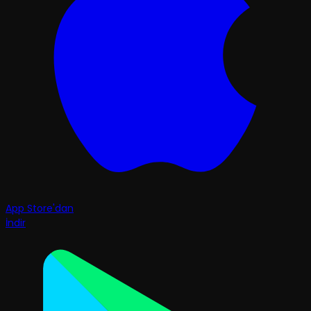
App Store'dan
İndir