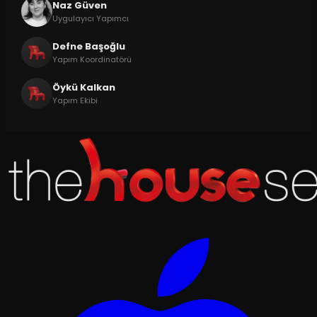
Naz Güven
Uygulayıcı Yapımcı
Defne Başoğlu
Yapım Koordinatörü
Öykü Kalkan
Yapım Ekibi