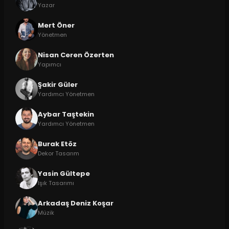
Yazar
Mert Öner
Yönetmen
Nisan Ceren Özerten
Yapımcı
Şakir Güler
Yardımcı Yönetmen
Aybar Taştekin
Yardımcı Yönetmen
Burak Etöz
Dekor Tasarım
Yasin Gültepe
Işık Tasarımı
Arkadaş Deniz Koşar
Müzik