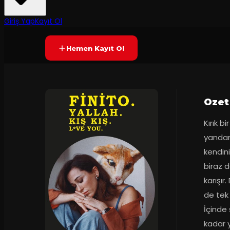
7.4
90
dakika
Prömiyer
13.05
(
62
oy)
YAKINDA
+16
Giriş Yap
Kayıt Ol
Hemen Kayıt Ol
Ozet
Kırık b
yandan
kendini
biraz d
karışır
de tek 
İçinde
kadar 