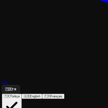
Finito. Yall
Kış Kış. L*
Ara...
You.
🇹🇷
TR
🇹🇷
Türkçe
🇬🇧
English
🇫🇷
Français
B Planı
·
DasDas Sahne