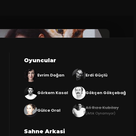
Oyuncular
Evrim Doğan
Erdi Güçlü
Görkem Kasal
Gökçen Gökçebağ
Ali Rıza Kubilay
Gülce Oral
(Artık Oynamıyor)
Sahne Arkasi