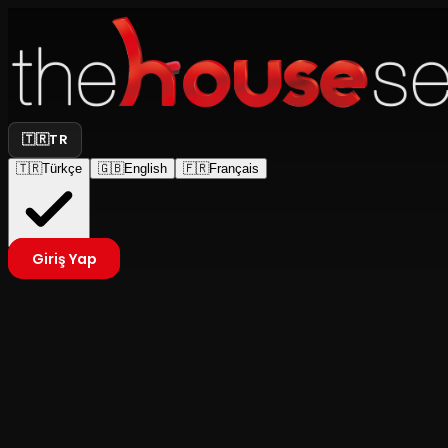
🇹🇷
TR
🇹🇷
Türkçe
🇬🇧
English
🇫🇷
Français
Giriş Yap