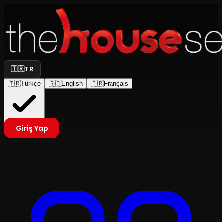
🇹🇷
TR
🇹🇷
Türkçe
🇬🇧
English
🇫🇷
Français
Giriş Yap