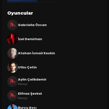
Oyuncular
Gabriella Özcan
İzel Demirhan
Atahan İsmail Keskin
Utku Çetin
Aylin Çelikdemir
Dansçı
Elifnaz Şevkal
Dansçı
Burcu Avcı