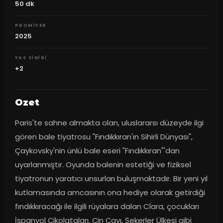
50
dk
PROMIYER
2025
YAS SINIRI
+2
Ozet
Paris'te sahne almakta olan, uluslararsı düzeyde ilgi 
gören bale tiyatrosu "Fındıkkıran'ın Sihirli Dünyası", 
Çaykovsky'nin ünlü bale eseri "Fındıkkıran"'dan 
uyarlanmıştır. Oyunda balenin estetiği ve fiziksel 
tiyatronun yaratıcı unsurları buluşmaktadır. Bir yeni yıl 
kutlamasında amcasının ona hediye olarak getirdiği 
fındıkkıracağı ile ilgili rüyalara dalan Clara, çocukları 
İspanyol Çikolataları, Çin Çayı, Şekerler Ülkesi gibi 