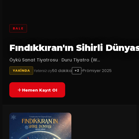
BALE
Fındıkkıran'ın Sihirli Dünyas
Öykü Sanat Tiyatrosu
·
Duru Tiyatro (W...
50
dakika
Prömiyer
2025
Yetersiz oy
YAKINDA
+2
Hemen Kayıt Ol