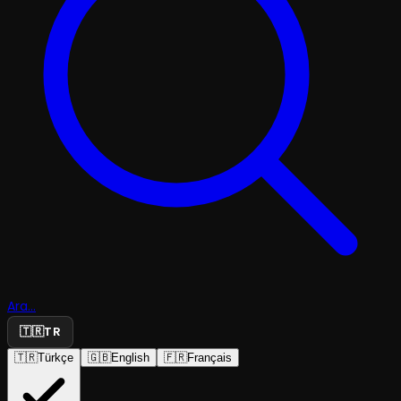
Ara...
🇹🇷
TR
🇹🇷
Türkçe
🇬🇧
English
🇫🇷
Français