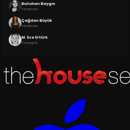
Batuhan Baygın
Yönetmen
Çağdan Büyük
Yönetmen
M. Ece Ertürk
Koreograf