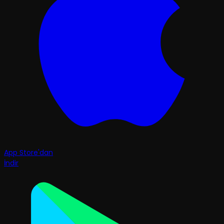
App Store'dan
İndir