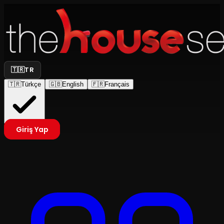
🇹🇷
TR
🇹🇷
Türkçe
🇬🇧
English
🇫🇷
Français
Giriş Yap