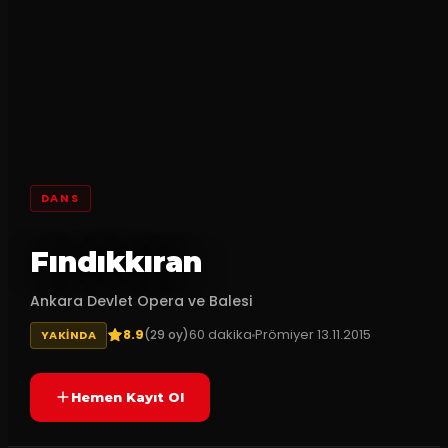
DANS
Fındıkkıran
Ankara Devlet Opera ve Balesi
8.9
60
dakika
Prömiyer
13.11.2015
(
29
oy)
YAKINDA
Hemen Kayıt Ol