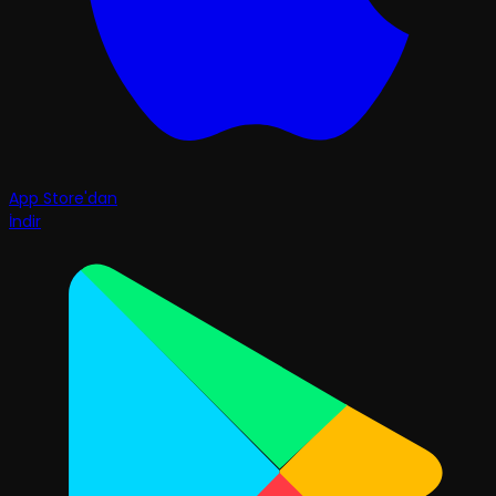
App Store'dan
İndir