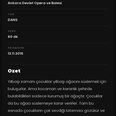
Ankara Devlet Opera ve Balesi
TUR
DANS
SURE
60
dk
PROMIYER
13.11.2015
Ozet
Yılbaşı zamanı çocuklar yılbaşı ağacını süslemek için 
buluşurlar. Ama kocaman ve karanlık şehirde 
bulabildikleri sadece kurumuş bir ağaçtır. Çocuklar 
da bu ağacı süslemeye karar verirler. Tam bu 
esnada çocukların çok sevdiği laternacı gözükür ve 