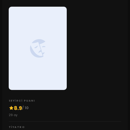
SEYIRCI PUANI
8.9
/ 10
29
oy
TIYATRO