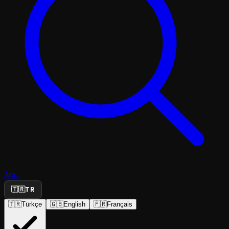
Ara...
🇹🇷
TR
🇹🇷
Türkçe
🇬🇧
English
🇫🇷
Français