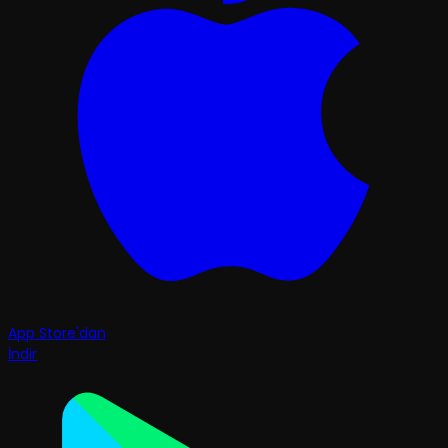
App Store'dan
İndir