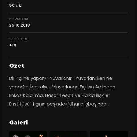
50
dk
PROMIYER
25.10.2018
YAS SINIRI
+14
Ozet
Bir Fıçı ne yapar? -Yuvarlanır… Yuvarlanırken ne 
yapar? - İz bırakır… “Yuvarlanan Fıçı’nın Ardından 
Enkaz Kaldırma, Hasar Tespit ve Halkla İlişkiler 
Enstitüsü” fıçının peşinde iftiharla işbaşında…
Galeri