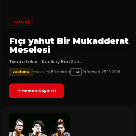
KOMEDI
Fıçı yahut Bir Mukadderat
Meselesi
Tiyatro Lokus
·
Kadıköy Boa Sah...
50
dakika
Prömiyer
25.10.2018
Yetersiz oy
YAKINDA
+14
Hemen Kayıt Ol