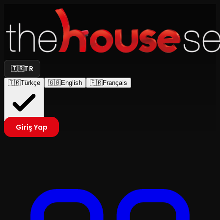
🇹🇷
TR
🇹🇷
Türkçe
🇬🇧
English
🇫🇷
Français
Giriş Yap