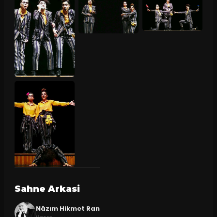
Sahne Arkasi
Nâzım Hikmet Ran