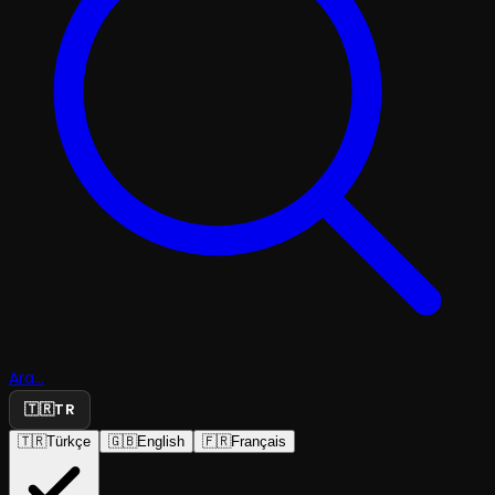
Ara...
🇹🇷
TR
🇹🇷
Türkçe
🇬🇧
English
🇫🇷
Français