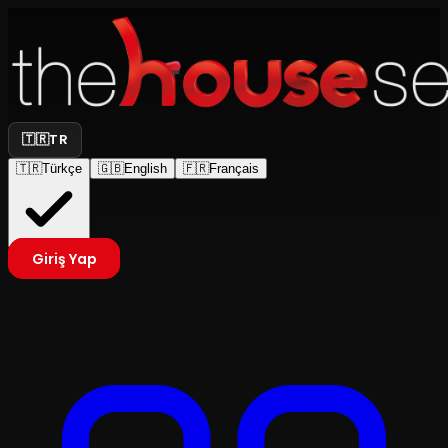
🇹🇷
TR
🇹🇷
Türkçe
🇬🇧
English
🇫🇷
Français
Giriş Yap