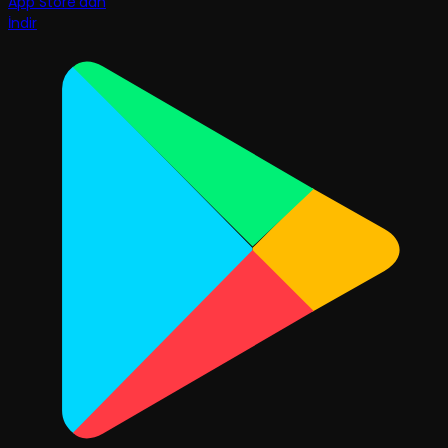
App Store'dan
İndir