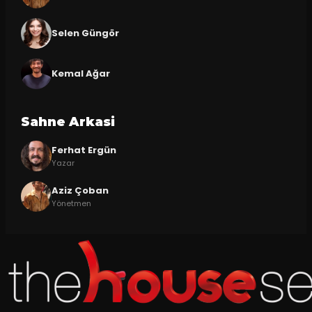
Selen Güngör
Kemal Ağar
Sahne Arkasi
Ferhat Ergün
Yazar
Aziz Çoban
Yönetmen