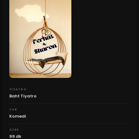
TIYATRO
Baht Tiyatro
TUR
Komedi
SURE
99
dk