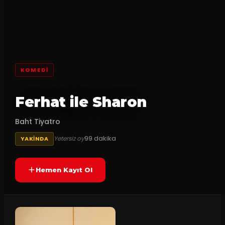
KOMEDI
Ferhat ile Sharon
Baht Tiyatro
99
dakika
Yetersiz oy
YAKINDA
Hemen Kayıt Ol