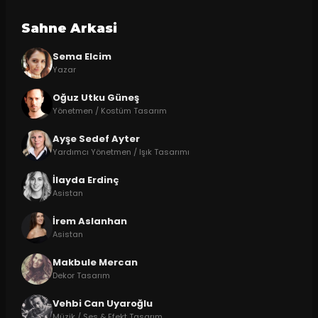
Sahne Arkasi
Sema Elcim
Yazar
Oğuz Utku Güneş
Yönetmen / Kostüm Tasarım
Ayşe Sedef Ayter
Yardımcı Yönetmen / Işık Tasarımı
İlayda Erdinç
Asistan
İrem Aslanhan
Asistan
Makbule Mercan
Dekor Tasarım
Vehbi Can Uyaroğlu
Müzik / Ses & Efekt Tasarım