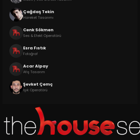
Çağdaş Tekin
Hareket Tasarımı
Cenk Sökmen
Ses & Efekt Operatörü
Esra Fıstık
Fotoğraf
Acar Alpay
Afiş Tasarım
Şevket Çemç
Işık Operatörü