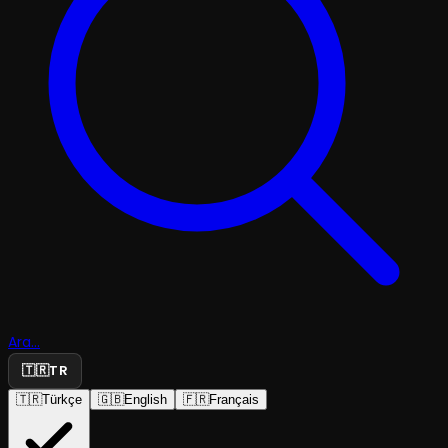
Ara...
🇹🇷
TR
🇹🇷
Türkçe
🇬🇧
English
🇫🇷
Français