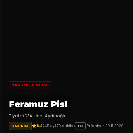
TRAJEDI & DRAM
Feramuz Pis!
TiyatroDEA
·
İnal Aydınoğlu ...
8.2
70
dakika
Prömiyer
29.11.2020
(
411
oy)
YAKINDA
+13