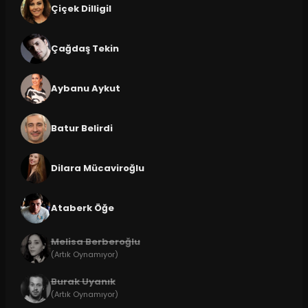
Çiçek Dilligil
Çağdaş Tekin
Aybanu Aykut
Batur Belirdi
Dilara Mücaviroğlu
Ataberk Öğe
Melisa Berberoğlu
(Artık Oynamıyor)
Burak Uyanık
(Artık Oynamıyor)