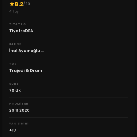
8.2
/ 10
411
oy
TIYATRO
TiyatroDEA
SAHNE
İnal Aydınoğlu ...
TUR
Trajedi & Dram
SURE
70
dk
PROMIYER
29.11.2020
YAS SINIRI
+13