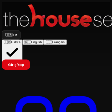
🇹🇷
TR
🇹🇷
Türkçe
🇬🇧
English
🇫🇷
Français
Giriş Yap