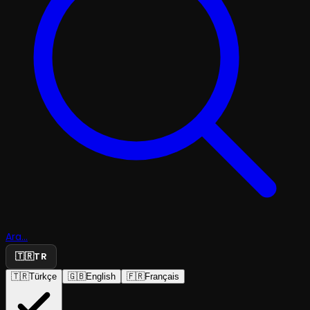
Ara...
🇹🇷
TR
🇹🇷
Türkçe
🇬🇧
English
🇫🇷
Français