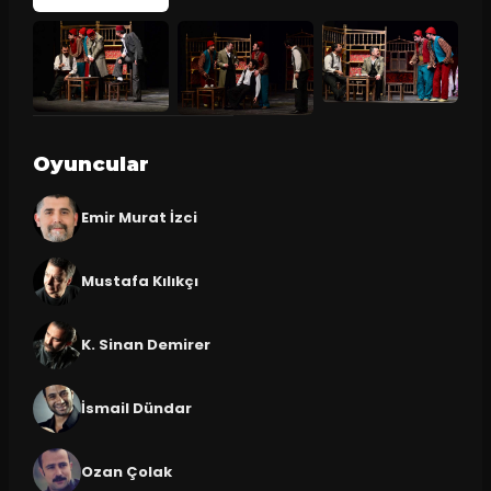
Oyuncular
Emir Murat İzci
Mustafa Kılıkçı
K. Sinan Demirer
İsmail Dündar
Ozan Çolak