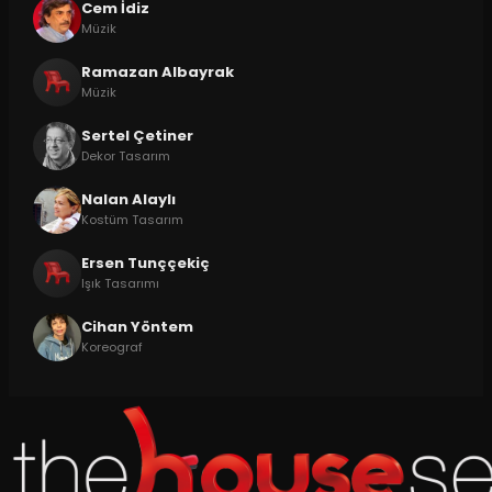
Cem İdiz
Müzik
Ramazan Albayrak
Müzik
Sertel Çetiner
Dekor Tasarım
Nalan Alaylı
Kostüm Tasarım
Ersen Tunççekiç
Işık Tasarımı
Cihan Yöntem
Koreograf