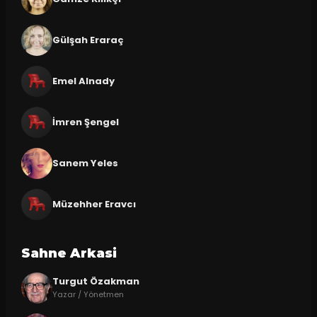
Gülşah Eraraç
Emel Alnady
İmren Şengel
Sanem Yeles
Müzehher Eravcı
Sahne Arkasi
Turgut Özakman
Yazar / Yönetmen