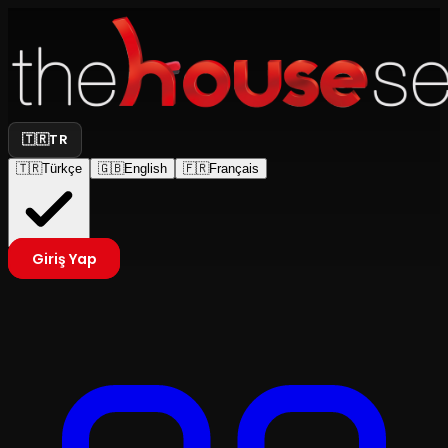
🇹🇷
TR
🇹🇷
Türkçe
🇬🇧
English
🇫🇷
Français
Giriş Yap