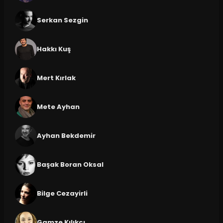
Serkan Sezgin
Hakkı Kuş
Mert Kırlak
Mete Ayhan
Ayhan Bekdemir
Başak Boran Oksal
Bilge Cezayirli
Gamze Kılıkçı