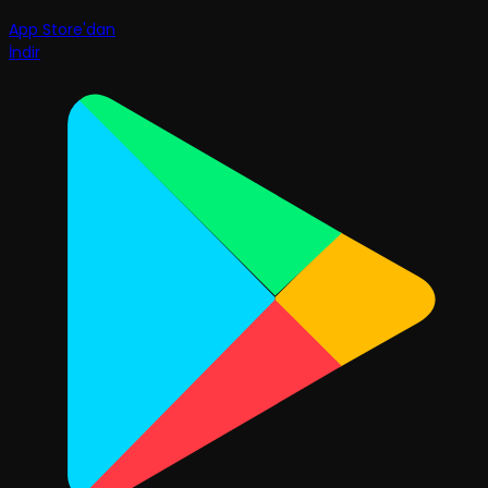
App Store'dan
İndir