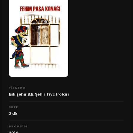
TIYATRO
Eskişehir B.B. Şehir Tiyatroları
SURE
2
dk
PROMIYER
2014