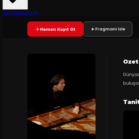
9.8
(
13
oy)
YAKINDA
Giriş Yap
Kayıt Ol
Fragmani Izle
Hemen Kayıt Ol
Ozet
Dünyaca
buluşa
Tani