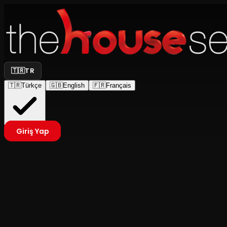
🇹🇷
TR
🇹🇷
Türkçe
🇬🇧
English
🇫🇷
Français
Giriş Yap