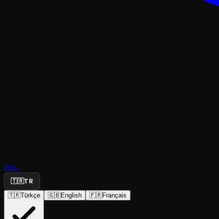
RESİTAL
Fazıl Say
Ara...
🇹🇷
TR
Resitali
🇹🇷
Türkçe
🇬🇧
English
🇫🇷
Français