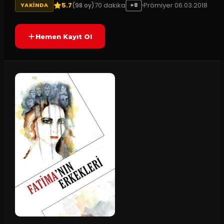
5.7
70
dakika
Prömiyer
06.03.2018
(
98
oy)
YAKINDA
+8
Hemen Kayıt Ol