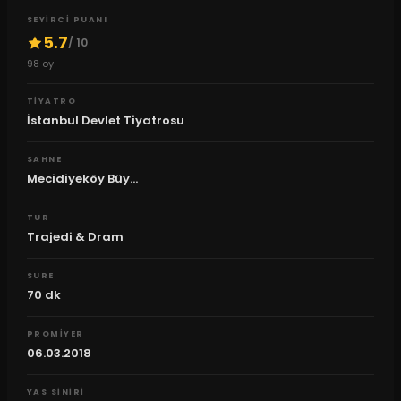
SEYIRCI PUANI
5.7
/ 10
98
oy
TIYATRO
İstanbul Devlet Tiyatrosu
SAHNE
Mecidiyeköy Büy...
TUR
Trajedi & Dram
SURE
70
dk
PROMIYER
06.03.2018
YAS SINIRI