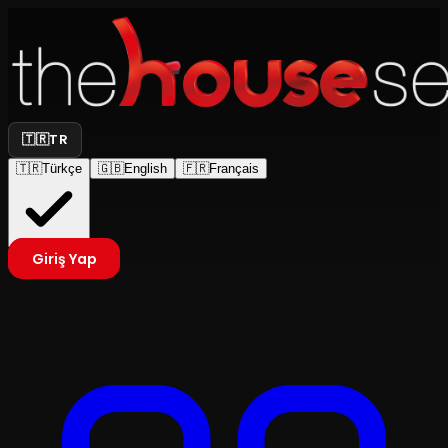
🇹🇷
TR
🇹🇷
Türkçe
🇬🇧
English
🇫🇷
Français
Giriş Yap