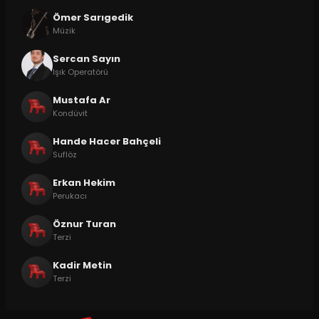
Ömer Sarıgedik
Müzik
Sercan Sayın
Işık Operatörü
Mustafa Ar
Kondüvit
Hande Hacer Bahçeli
Suflöz
Erkan Hekim
Perukacı
Öznur Turan
Terzi
Kadir Metin
Terzi