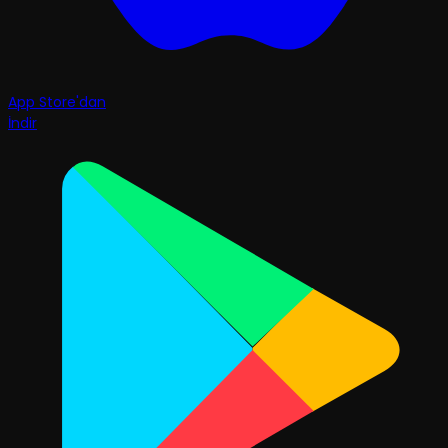
App Store'dan
İndir