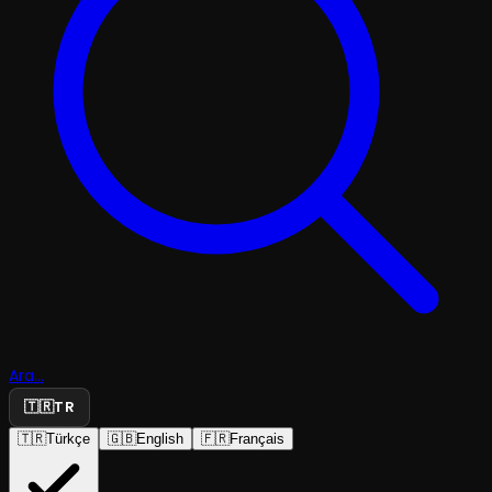
Ara...
🇹🇷
TR
🇹🇷
Türkçe
🇬🇧
English
🇫🇷
Français