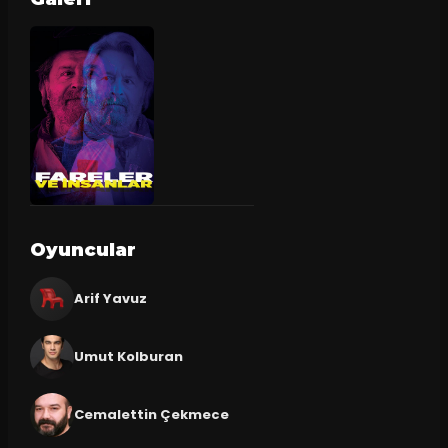
Oyuncular
Arif Yavuz
Umut Kolburan
Cemalettin Çekmece