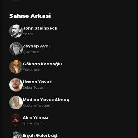
Sahne Arkasi
John Steinbeck
Yazar
Zeynep Avcı
Çevirmen
Gökhan Kocaoğlu
Yönetmen
Hasan Yavuz
Dekor Tasarım
Medina Yavuz Almaç
Kostüm Tasarım
Akın Yılmaz
Işık Tasarımı
Erşah Gülerbaşlı