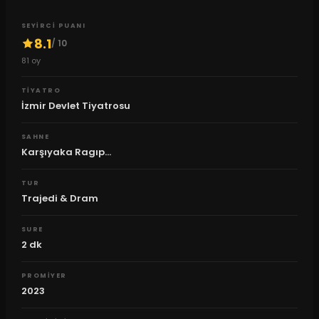
SEYIRCI PUANI
8.1
/ 10
81
oy
TIYATRO
İzmir Devlet Tiyatrosu
SAHNE
Karşıyaka Ragıp...
TUR
Trajedi & Dram
SURE
2
dk
PROMIYER
2023