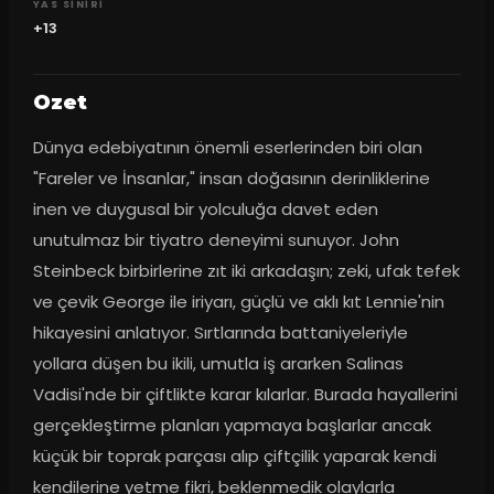
YAS SINIRI
+13
Ozet
Dünya edebiyatının önemli eserlerinden biri olan 
"Fareler ve İnsanlar," insan doğasının derinliklerine 
inen ve duygusal bir yolculuğa davet eden 
unutulmaz bir tiyatro deneyimi sunuyor. John 
Steinbeck birbirlerine zıt iki arkadaşın; zeki, ufak tefek 
ve çevik George ile iriyarı, güçlü ve aklı kıt Lennie'nin 
hikayesini anlatıyor. Sırtlarında battaniyeleriyle 
yollara düşen bu ikili, umutla iş ararken Salinas 
Vadisi'nde bir çiftlikte karar kılarlar. Burada hayallerini 
gerçekleştirme planları yapmaya başlarlar ancak 
küçük bir toprak parçası alıp çiftçilik yaparak kendi 
kendilerine yetme fikri, beklenmedik olaylarla 