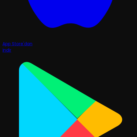
App Store'dan
İndir