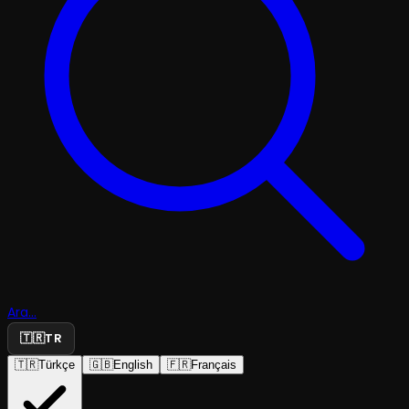
Ara...
🇹🇷
TR
🇹🇷
Türkçe
🇬🇧
English
🇫🇷
Français