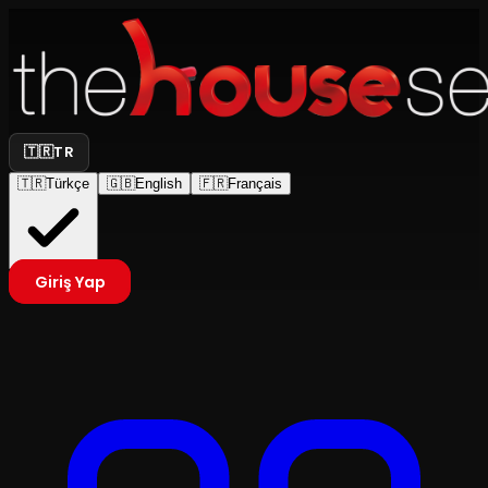
🇹🇷
TR
🇹🇷
Türkçe
🇬🇧
English
🇫🇷
Français
Giriş Yap