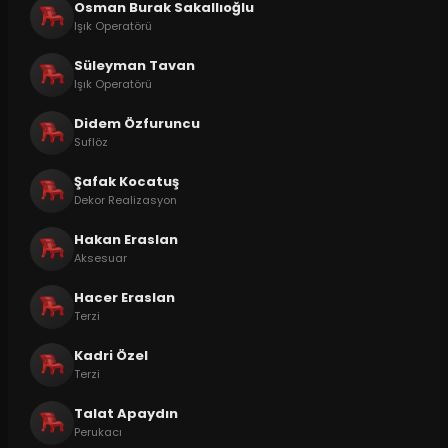
Osman Burak Sakallıoğlu
Işık Operatörü
Süleyman Tavan
Işık Operatörü
Didem Özfuruncu
Suflöz
Şafak Kocatuş
Dekor Realizasyon
Hakan Eraslan
Aksesuar
Hacer Eraslan
Terzi
Kadri Özel
Terzi
Talat Apaydın
Perukacı