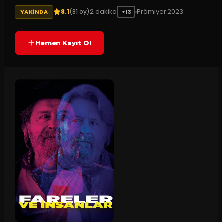
8.1
2
dakika
Prömiyer
2023
(
81
oy)
YAKINDA
+13
Hemen Kayıt Ol