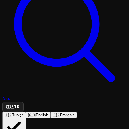
Ara...
🇹🇷
TR
🇹🇷
Türkçe
🇬🇧
English
🇫🇷
Français