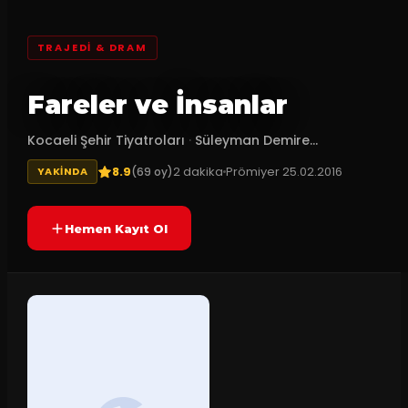
TRAJEDI & DRAM
Fareler ve İnsanlar
Kocaeli Şehir Tiyatroları
·
Süleyman Demire...
8.9
2
dakika
Prömiyer
25.02.2016
(
69
oy)
YAKINDA
Hemen Kayıt Ol