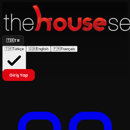
🇹🇷
TR
🇹🇷
Türkçe
🇬🇧
English
🇫🇷
Français
Giriş Yap