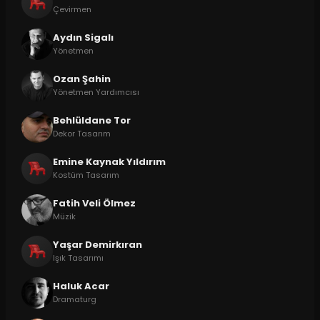
Çevirmen
Aydın Sigalı
Yönetmen
Ozan Şahin
Yönetmen Yardımcısı
Behlüldane Tor
Dekor Tasarım
Emine Kaynak Yıldırım
Kostüm Tasarım
Fatih Veli Ölmez
Müzik
Yaşar Demirkıran
Işık Tasarımı
Haluk Acar
Dramaturg