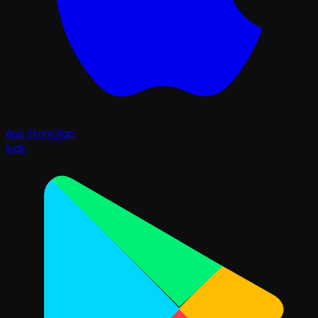
App Store'dan
İndir