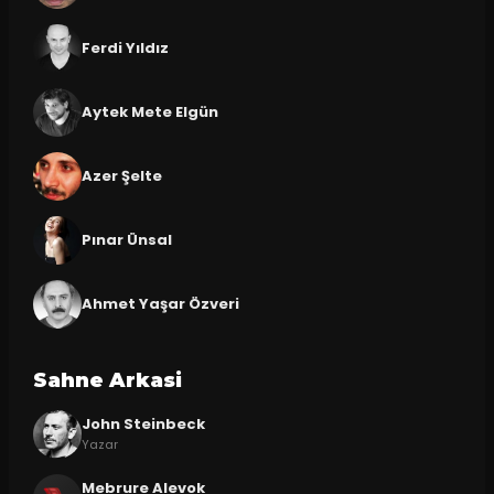
Ferdi Yıldız
Aytek Mete Elgün
Azer Şelte
Pınar Ünsal
Ahmet Yaşar Özveri
Sahne Arkasi
John Steinbeck
Yazar
Mebrure Alevok