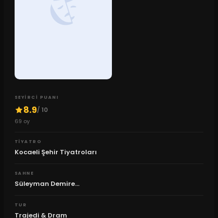
SEYIRCI PUANI
8.9
/ 10
69
oy
TIYATRO
Kocaeli Şehir Tiyatroları
SAHNE
Süleyman Demire...
TUR
Trajedi & Dram