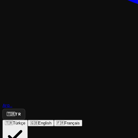
TRAJEDI & DRAM
Ara...
Fare Kapan
🇹🇷
TR
🇹🇷
Türkçe
🇬🇧
English
🇫🇷
Français
Ankara Devlet Tiyatrosu
·
Küçük Tiyatro...