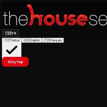
🇹🇷
TR
🇹🇷
Türkçe
🇬🇧
English
🇫🇷
Français
Giriş Yap