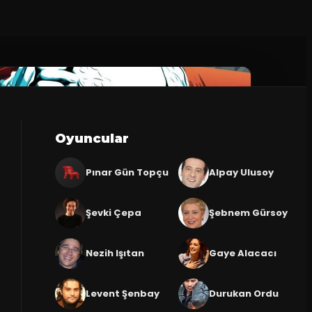
Oyuncular
Pınar Gün Topçu
Alpay Ulusoy
Şevki Çepa
Şebnem Gürsoy
Nezih Işıtan
Gaye Alacacı
Levent Şenbay
Durukan Ordu