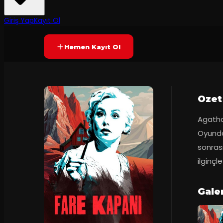
7.6
2
dakika
Prömiyer
13.11.2
(
184
oy)
YAKINDA
+8
Giriş Yap
Kayıt Ol
Hemen Kayıt Ol
Ozet
Agatha 
Oyunda;
sonrası
ilginçl
Galer