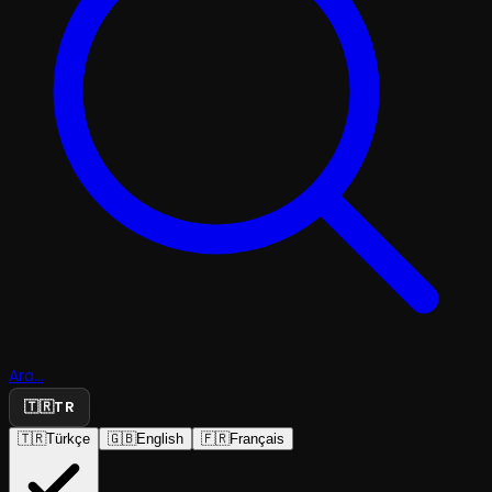
Ara...
🇹🇷
TR
🇹🇷
Türkçe
🇬🇧
English
🇫🇷
Français