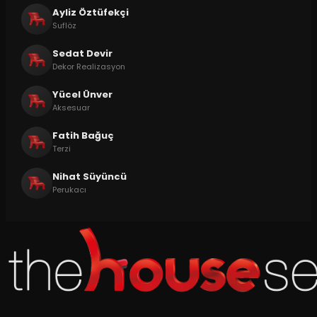
Ayliz Öztüfekçi
Suflöz
Sedat Devir
Dekor Realizasyon
Yücel Ünver
Aksesuar
Fatih Bağuç
Terzi
Nihat Süyüncü
Perukacı