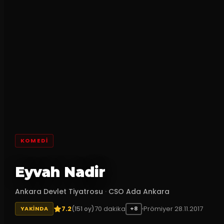
KOMEDI
Eyvah Nadir
Ankara Devlet Tiyatrosu
·
CSO Ada Ankara
7.2
70
dakika
Prömiyer
28.11.2017
(
151
oy)
YAKINDA
+8