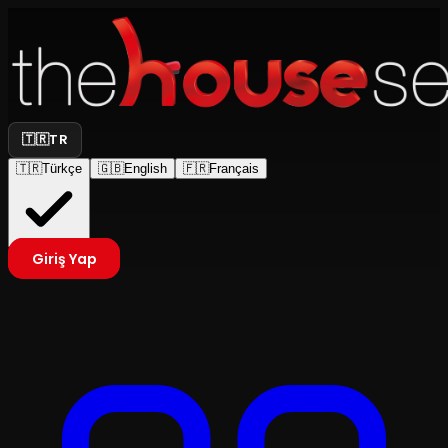
🇹🇷
TR
🇹🇷
Türkçe
🇬🇧
English
🇫🇷
Français
Giriş Yap