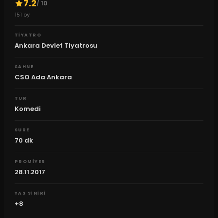
7.2
/ 10
151
oy
TIYATRO
Ankara Devlet Tiyatrosu
SAHNE
CSO Ada Ankara
TUR
Komedi
SURE
70
dk
PROMIYER
28.11.2017
YAS SINIRI
+8