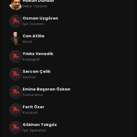
Hakan Dündar
Dekor Tasarım
Osman Uzgören
Işık Tasarımı
Can Atilla
Müzik
Yıldız Venedik
Koreograf
Sercan Çelik
Asistan
Emine Başaran Özkan
Sahne Amiri
Ferit Özer
Kondüvit
Gökhan Tokgöz
Işık Operatörü