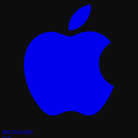
App Store'dan
İndir