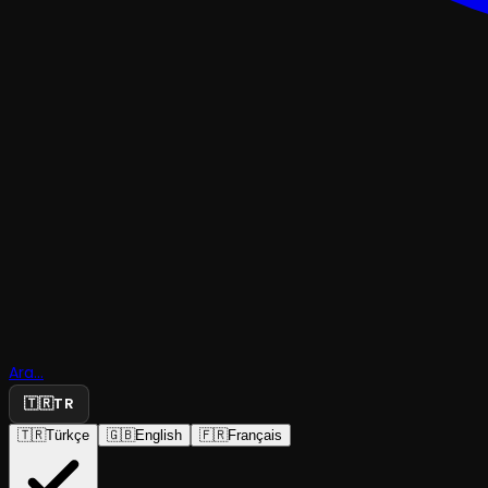
KOMEDI
Eyvah
Arkadaşı
Ara...
Karım Old
🇹🇷
TR
🇹🇷
Türkçe
🇬🇧
English
🇫🇷
Français
Koza Tiyatrosu
·
Koza Tiyatrosu