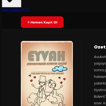
Prömiyer
2015
Yetersiz oy
YAKINDA
Giriş Yap
Kayıt Ol
Hemen Kayıt Ol
Ozet
Avukat 
yaşaya
sonra p
halası
yalanl
tiyatro
Bülent'
ister. 