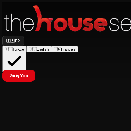
🇹🇷
TR
🇹🇷
Türkçe
🇬🇧
English
🇫🇷
Français
Giriş Yap