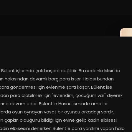
Bülent işlerinde çok başarılı değildir. Bu nedenle Mısır'da 
n halasından devamlı borç para ister. Halası bundan 
ara göndermesi için evlenme şartı koşar. Bülent ise 
ndan para alabilmek için "evlendim, çocuğum var" diyerek 
arına devam eder. Bülent'in Hüsnü isminde amatör 
larda oyun oynayan vasat bir oyuncu arkadaşı vardır. 
in çapkın olduğunu bildiği için evine gelip kadın elbisesi 
Kadın elbisesini denerken Bülent'e para yardımı yapan hala 