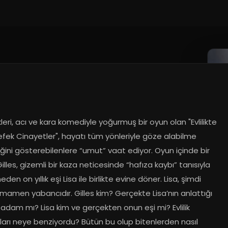
eri, acı ve kara komediyle yoğurmuş bir oyun olan "Evlilikte 
fek Cinayetler", hayatı tüm yönleriyle göze alabilme 
liğini gösterebilenlere “umut” vaat ediyor. Oyun içinde bir 
illes, gizemli bir kaza neticesinde “hafıza kaybı” tanısıyla 
den on yıllık eşi Lisa ile birlikte evine döner. Lisa, şimdi 
amen yabancıdır. Gilles kim? Gerçekte Lisa’nın anlattığı 
r adam mı? Lisa kim ve gerçekten onun eşi mi? Evlilik 
arı neye benziyordu? Bütün bu olup bitenlerden nasıl 