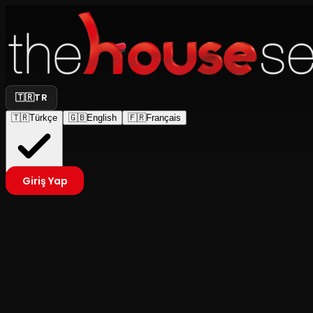
🇹🇷
TR
🇹🇷
Türkçe
🇬🇧
English
🇫🇷
Français
Giriş Yap