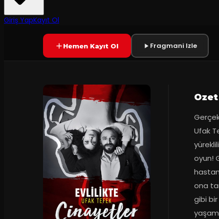
7.7
2
dakika
Prömiyer
14.07.2018
(
19
oy)
SONA ERDI
Giriş Yap
Kayıt Ol
Fragmani Izle
Hemen Kayıt Ol
Ozet
Gerçekl
Ufak Te
yürekli
oyun! G
hastane
ona tam
gibi bi
yaşaml