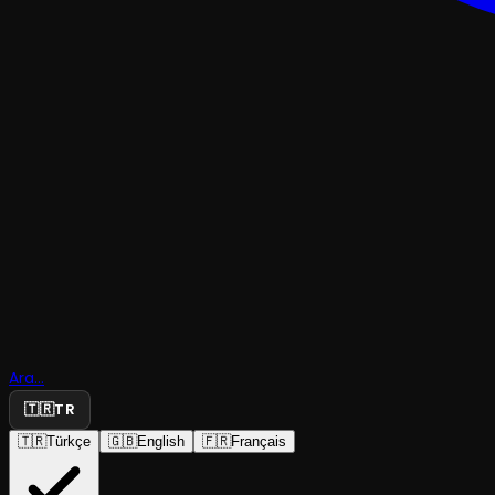
KOMEDI
Evlilikte U
Ara...
Tefek Cina
🇹🇷
TR
🇹🇷
Türkçe
🇬🇧
English
🇫🇷
Français
46 Oyuncuları
·
Tiyatro Ak'la K...