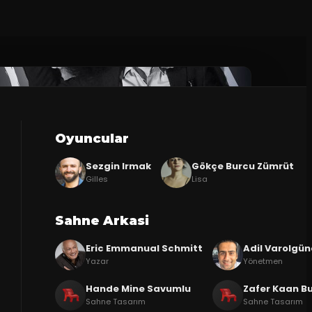
Oyuncular
Sezgin Irmak
Gökçe Burcu Zümrüt
Gilles
Lisa
Sahne Arkasi
Eric Emmanual Schmitt
Adil Varolgün
Yazar
Yönetmen
Hande Mine Savumlu
Zafer Kaan B
Sahne Tasarım
Sahne Tasarım