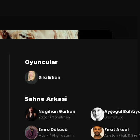
Oyuncular
Sıla Erkan
Sahne Arkasi
Nagihan Gürkan
Ayşegül Bahtiya
Yazar / Yönetmen
Dramaturg
Emre Dökücü
Fırat Aksal
Müzik / Afiş Tasarım
Asistan / Işık & Ses