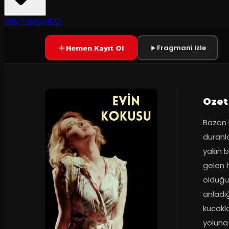
8.1
60
dakika
Prömiyer
02.11.2
(
81
oy)
YAKINDA
+16
Giriş Yap
Kayıt Ol
Fragmani Izle
Hemen Kayıt Ol
Ozet
Bazen 
duranla
yakın 
gelen h
olduğu
anladığ
kucakla
yoluna 