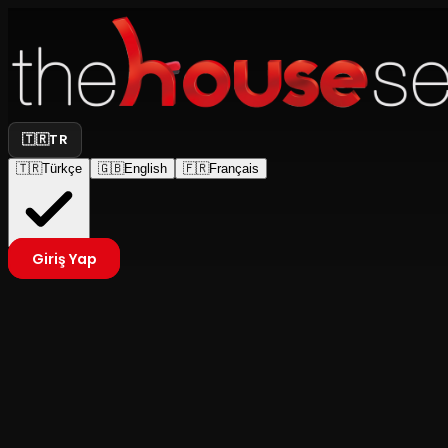
🇹🇷
TR
🇹🇷
Türkçe
🇬🇧
English
🇫🇷
Français
Giriş Yap