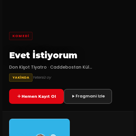
KOMEDI
Evet İstiyorum
Don Kişot Tiyatro
·
Caddebostan Kül...
Yetersiz oy
YAKINDA
Fragmani Izle
Hemen Kayıt Ol