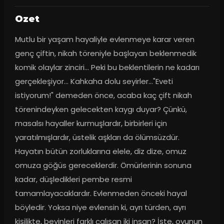
Ozet
Mutlu bir yaşam hayaliyle evlenmeye karar veren 
genç çiftin, nikah töreniyle başlayan beklenmedik 
komik olaylar zinciri… Peki bu beklentilerin ne kadarı 
gerçekleşiyor… Kahkaha dolu seyirler…"Eveti 
istiyorum!" demeden önce, acaba kaç çift nikah 
törenindeyken gelecekten kaygı duyar? Çünkü, 
masalsı hayaller kurmuşlardır, birbirleri için 
yaratılmışlardır, üstelik aşkları da ölümsüzdür. 
Hayatın bütün zorluklarına elele, diz dize, omuz 
omuza göğüs gereceklerdir. Ömürlerinin sonuna 
kadar, düşledikleri pembe resmi 
tamamlayacaklardır. Evlenmeden önceki hayal 
böyledir. Yoksa niye evlensin ki, ayrı türden, ayrı 
kişilikte, beyinleri farklı çalışan iki insan? İşte, oyunun 