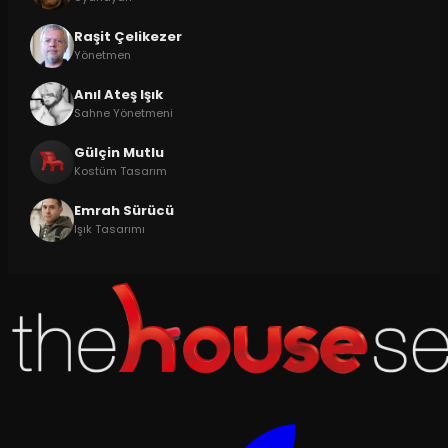
Raşit Çelikezer
Yönetmen
Anıl Ateş Işık
Sahne Yönetmeni
Gülçin Mutlu
Kostüm Tasarım
Emrah Sürücü
Işık Tasarımı