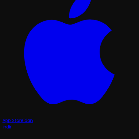
App Store'dan
İndir