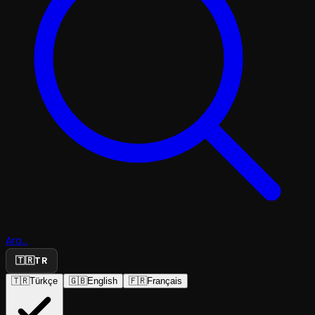
Ara...
🇹🇷
TR
🇹🇷
Türkçe
🇬🇧
English
🇫🇷
Français