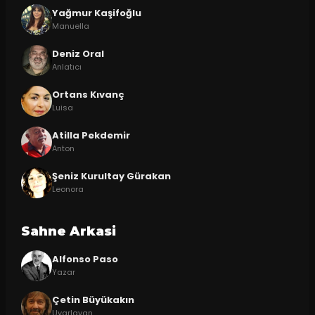
Yağmur Kaşifoğlu
Manuella
Deniz Oral
Anlatıcı
Ortans Kıvanç
Luisa
Atilla Pekdemir
Anton
Şeniz Kurultay Gürakan
Leonora
Sahne Arkasi
Alfonso Paso
Yazar
Çetin Büyükakın
Uyarlayan