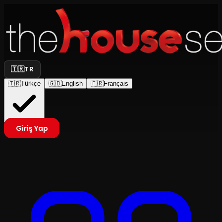
🇹🇷
TR
🇹🇷
Türkçe
🇬🇧
English
🇫🇷
Français
Giriş Yap