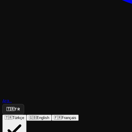
ÇOCUK & GENÇ
Evden Kaç
Ara...
Soba
🇹🇷
TR
🇹🇷
Türkçe
🇬🇧
English
🇫🇷
Français
Tiyatro Pembe Kurbağa