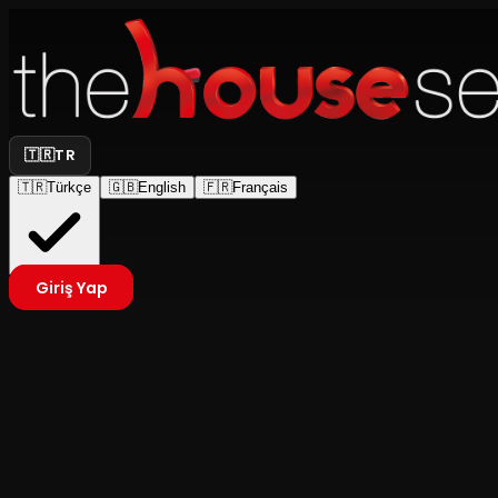
🇹🇷
TR
🇹🇷
Türkçe
🇬🇧
English
🇫🇷
Français
Giriş Yap