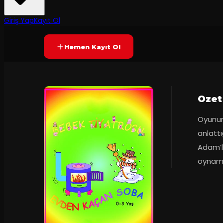
Yetersiz oy
YAKINDA
Giriş Yap
Kayıt Ol
Hemen Kayıt Ol
Ozet
Oyunum
anlattı
Adam’l
oynama