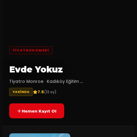
TİYATROKOMEDI
Evde Yokuz
Tiyatro Monroe
·
Kadıköy Eğitim ...
7.5
(
13
oy)
YAKINDA
Hemen Kayıt Ol