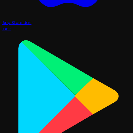
App Store'dan
İndir