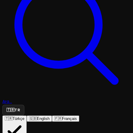
Ara...
🇹🇷
TR
🇹🇷
Türkçe
🇬🇧
English
🇫🇷
Français