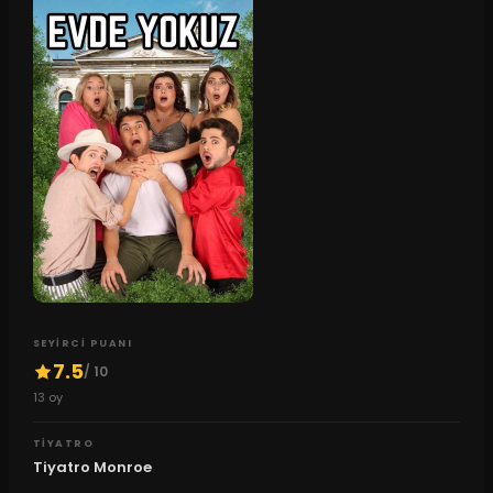
SEYIRCI PUANI
7.5
/ 10
13
oy
TIYATRO
Tiyatro Monroe