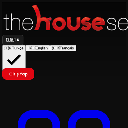
🇹🇷
TR
🇹🇷
Türkçe
🇬🇧
English
🇫🇷
Français
Giriş Yap