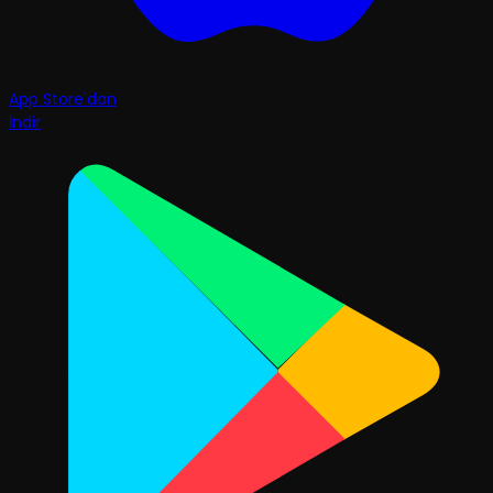
App Store'dan
İndir