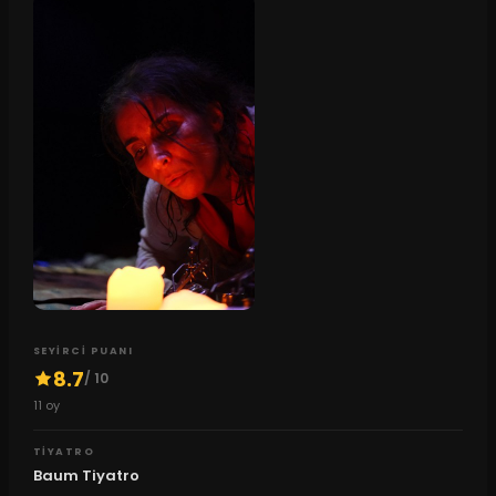
SEYIRCI PUANI
8.7
/ 10
11
oy
TIYATRO
Baum Tiyatro