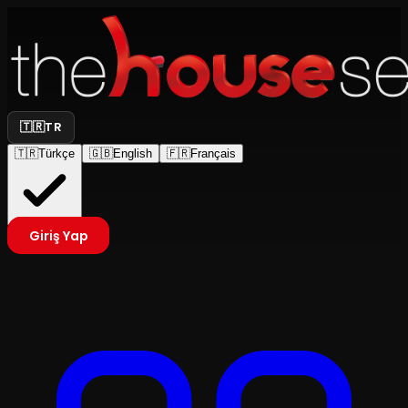
🇹🇷
TR
🇹🇷
Türkçe
🇬🇧
English
🇫🇷
Français
Giriş Yap