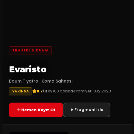
TRAJEDI & DRAM
Evaristo
Baum Tiyatro
·
Koma Sahnesi
8.7
60
dakika
Prömiyer
10.12.2023
(
11
oy)
YAKINDA
Fragmani Izle
Hemen Kayıt Ol