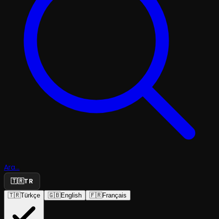
Ara...
🇹🇷
TR
🇹🇷
Türkçe
🇬🇧
English
🇫🇷
Français