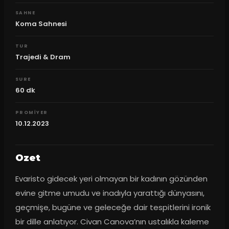
SAHNE
Koma Sahnesi
TUR
Trajedi & Dram
SURE
60
dk
PROMIYER
10.12.2023
Ozet
Evaristo gidecek yeri olmayan bir kadının gözünden 
evine gitme umudu ve inadıyla yarattığı dünyasını, 
geçmişe, bugüne ve geleceğe dair tespitlerini ironik 
bir dille anlatıyor. Civan Canova’nın ustalıkla kaleme 