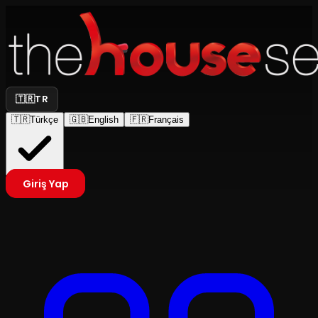
🇹🇷
TR
🇹🇷
Türkçe
🇬🇧
English
🇫🇷
Français
Giriş Yap