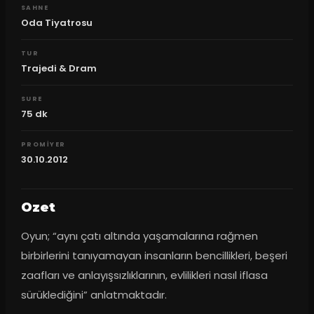
SAHNE
Oda Tiyatrosu
TUR
Trajedi & Dram
SURE
75
dk
PROMIYER
30.10.2012
Ozet
Oyun; “aynı çatı altında yaşamalarına rağmen 
birbirlerini tanıyamayan insanların bencillikleri, beşeri 
zaafları ve anlayışsızlıklarının, evlilikleri nasıl iflasa 
sürüklediğini” anlatmaktadır.