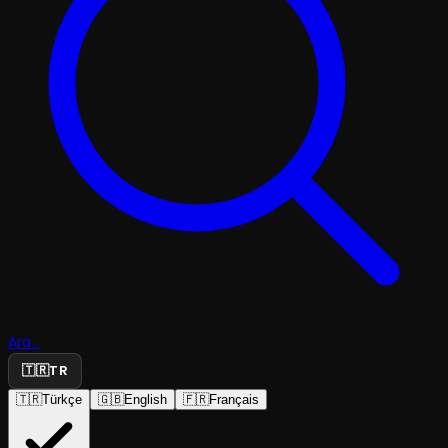
Ara...
🇹🇷
TR
🇹🇷
Türkçe
🇬🇧
English
🇫🇷
Français