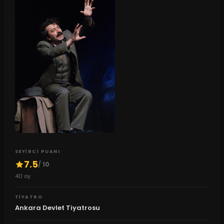
SEYIRCI PUANI
7.5
/ 10
40
oy
TIYATRO
Ankara Devlet Tiyatrosu