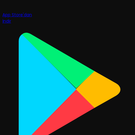
App Store'dan
İndir