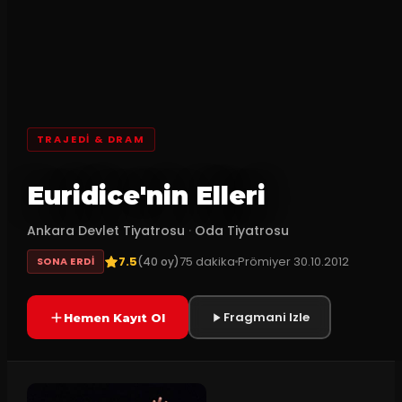
TRAJEDI & DRAM
Euridice'nin Elleri
Ankara Devlet Tiyatrosu
·
Oda Tiyatrosu
7.5
75
dakika
Prömiyer
30.10.2012
(
40
oy)
SONA ERDI
Fragmani Izle
Hemen Kayıt Ol