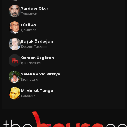
Yurdaer Okur
Yönetmen
Lütfi Ay
Çevirmen
Başak Özdoğan
Kostüm Tasarım
Osman Uzgören
Işık Tasarımı
Selen Korad Birkiye
Dramaturg
M. Murat Tangal
Kondüvit