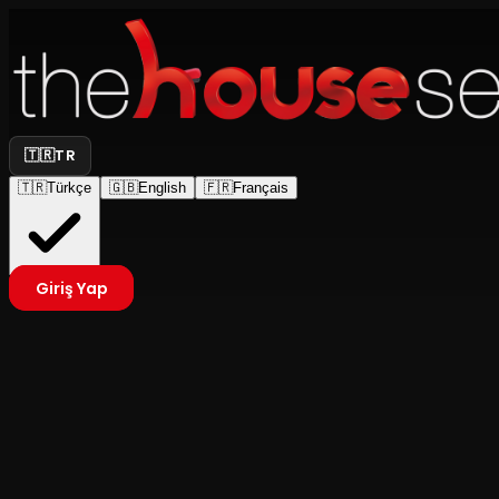
🇹🇷
TR
🇹🇷
Türkçe
🇬🇧
English
🇫🇷
Français
Giriş Yap