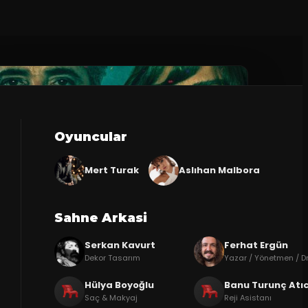
Oyuncular
Mert Turak
Aslıhan Malbora
Sahne Arkasi
Serkan Kavurt
Ferhat Ergün
Dekor Tasarım
Yazar / Yönetmen / D
Hülya Boyoğlu
Banu Turunç Atıc
Saç & Makyaj
Reji Asistanı