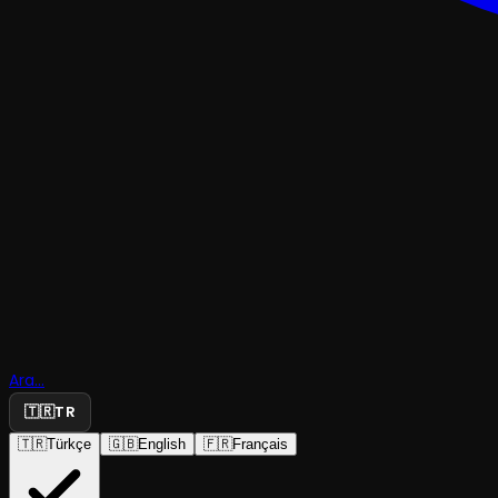
KOMEDI
Ara...
Eşyanın Ta
🇹🇷
TR
🇹🇷
Türkçe
🇬🇧
English
🇫🇷
Français
Aysa Prodüksiyon Tiyatrosu
·
Caddebostan Kül...