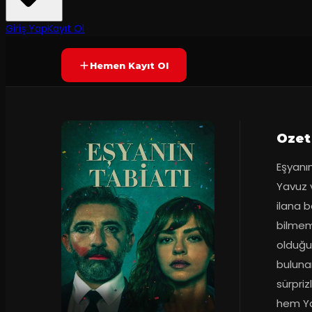
6.0
65
dakika
Prömiyer
2025
(
68
oy)
YAKINDA
+15
Giriş Yap
Kayıt Ol
Hemen Kayıt Ol
Ozet
Eşyanın
Yavuz v
ilana b
bilmeme
olduğu
bulunan
sürprizl
hem Ya