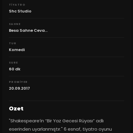
TIYATRO
Shc Studio
SAHNE
Besa Sahne Ceva...
TUR
Komedi
SURE
60
dk
PROMIYER
20.09.2017
Ozet
"Shakespeare’in “Bir Yaz Gecesi Rüyası” adlı 
eserinden uyarlanmıştır." 6 esnaf, tiyatro oyunu 