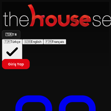
🇹🇷
TR
🇹🇷
Türkçe
🇬🇧
English
🇫🇷
Français
Giriş Yap