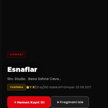
KOMEDI
Esnaflar
Shc Studio
·
Besa Sahne Ceva...
7.5
60
dakika
Prömiyer
20.09.2017
(
12
oy)
YAKINDA
Fragmani Izle
Hemen Kayıt Ol