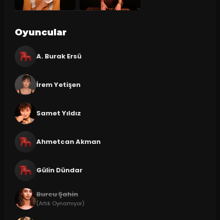
Oyuncular
A. Burak Ersü
İrem Yetişen
Samet Yıldız
Ahmetcan Akman
Gülin Dündar
Burcu Şahin
(Artık Oynamıyor)