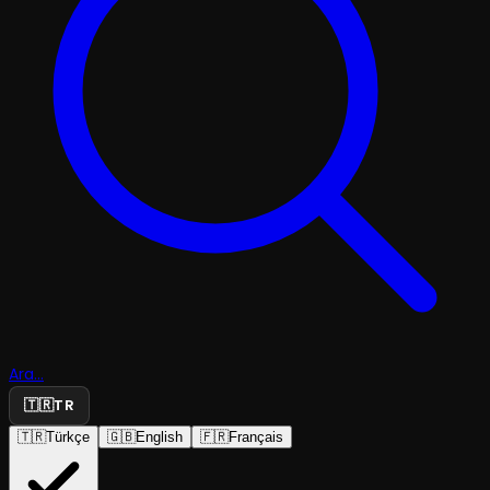
Ara...
🇹🇷
TR
🇹🇷
Türkçe
🇬🇧
English
🇫🇷
Français