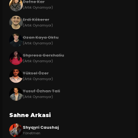
Defne Kar
(Artık Oynamıyor)
Erdi Kökerer
(Artık Oynamıyor)
Ozan Kaya Oktu
(Artık Oynamıyor)
Shpresa Gerxhaliu
(Artık Oynamıyor)
Yüksel Özer
(Artık Oynamıyor)
Yusuf Özhan Tali
(Artık Oynamıyor)
Sahne Arkasi
Shyqyri Caushaj
Yönetmen