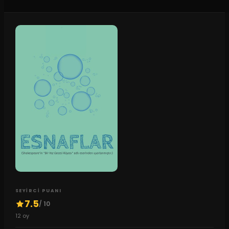
SEYIRCI PUANI
7.5
/ 10
12
oy