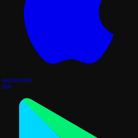
App Store'dan
İndir