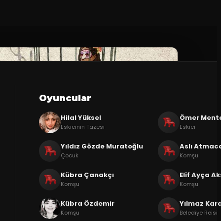
Oyuncular
Hilal Yüksel
Ömer Ment
Eskicinin Tazesi
Eskici
Yıldız Gözde Muratoğlu
Aslı Atmac
Çocuk
Komşu
Kübra Çanakçı
Elif Ayça A
Komşu
Komşu
Kübra Özdemir
Yılmaz Kar
Komşu
Belediye Reisi