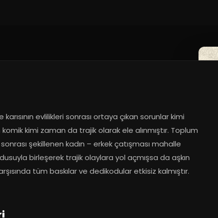
2
ve karısının evlilikleri sonrası ortaya çıkan sorunlar kimi 
omik kimi zaman da trajik olarak ele alınmıştır. Toplum 
 sonrası şekillenen kadın – erkek çatışması mahalle 
usuyla birleşerek trajik olaylara yol açmışsa da aşkın 
rşısında tüm baskılar ve dedikodular etkisiz kalmıştır. 
i