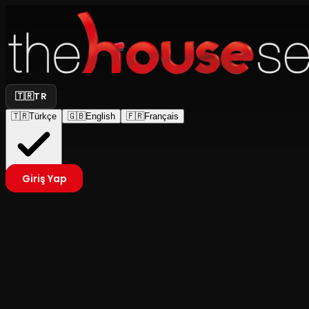
🇹🇷
TR
🇹🇷
Türkçe
🇬🇧
English
🇫🇷
Français
Giriş Yap