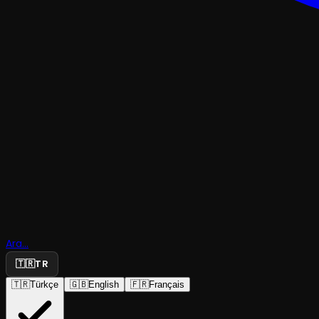
TRAJEDI & DRAM
Ara...
Eskicinin 
🇹🇷
TR
🇹🇷
Türkçe
🇬🇧
English
🇫🇷
Français
Erzurum Devlet Tiyatrosu
·
Erzurum Devlet ...