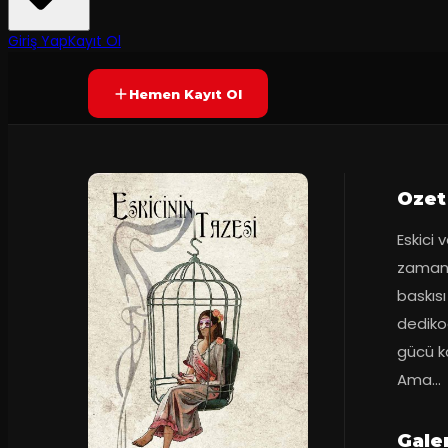
90
dakika
Prömiyer
06.01.202
Yetersiz oy
YAKINDA
+8
Giriş Yap
Kayıt Ol
Hemen Kayıt Ol
Ozet
Eskici 
zaman k
baskısı
dedikod
gücü ka
Ama...
Galer