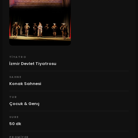
TIYATRO
İzmir Devlet Tiyatrosu
SAHNE
Konak Sahnesi
TUR
Çocuk & Genç
SURE
50
dk
PROMIYER