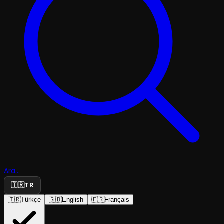
Ara...
🇹🇷
TR
🇹🇷
Türkçe
🇬🇧
English
🇫🇷
Français