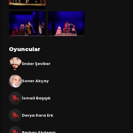
Oyuncular
Ender Şeviker
Soner Akçay
İsmail Başışık
Derya Kara Erk
Berkay Akdemir