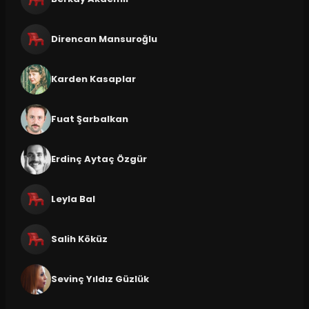
Direncan Mansuroğlu
Karden Kasaplar
Fuat Şarbalkan
Erdinç Aytaç Özgür
Leyla Bal
Salih Köküz
Sevinç Yıldız Güzlük