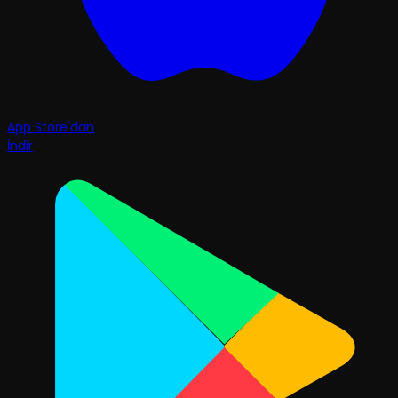
App Store'dan
İndir