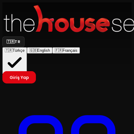
🇹🇷
TR
🇹🇷
Türkçe
🇬🇧
English
🇫🇷
Français
Giriş Yap