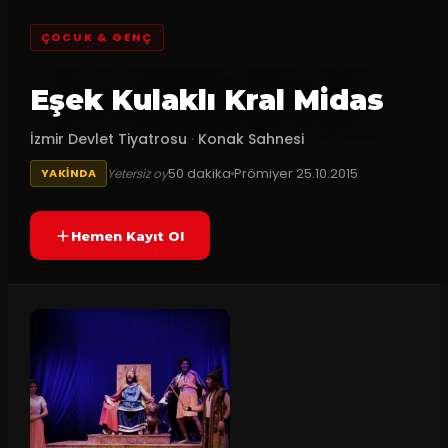
ÇOCUK & GENÇ
Eşek Kulaklı Kral Midas
İzmir Devlet Tiyatrosu
·
Konak Sahnesi
50
dakika
Prömiyer
25.10.2015
Yetersiz oy
YAKINDA
Hemen Kayıt Ol