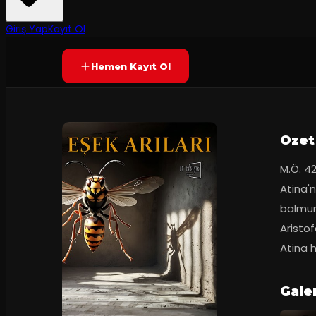
90
dakika
Yetersiz oy
YAKINDA
+12
Giriş Yap
Kayıt Ol
Hemen Kayıt Ol
Ozet
M.Ö. 4
Atina'n
balmumu
Aristof
Atina h
Galer