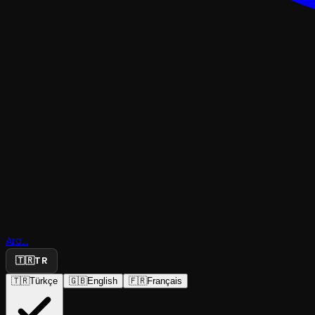
KOMEDI
Ara...
Eşek Arılar
🇹🇷
TR
🇹🇷
Türkçe
🇬🇧
English
🇫🇷
Français
Bi' Değişik Tiyatro
·
Kozyatağı Kültü...