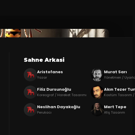
Sahne Arkasi
Aristofanes
Murat Sarı
Yazar
Yönetmen / Uyarl
Filiz Dursunoğlu
Akın Tezer Tun
Koreograf / Hareket Tasarımı
Kostüm Tasarım /
Neslihan Dayakoğlu
Mert Tepe
Perukacı
Afiş Tasarım