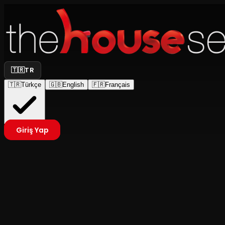
🇹🇷
TR
🇹🇷
Türkçe
🇬🇧
English
🇫🇷
Français
Giriş Yap