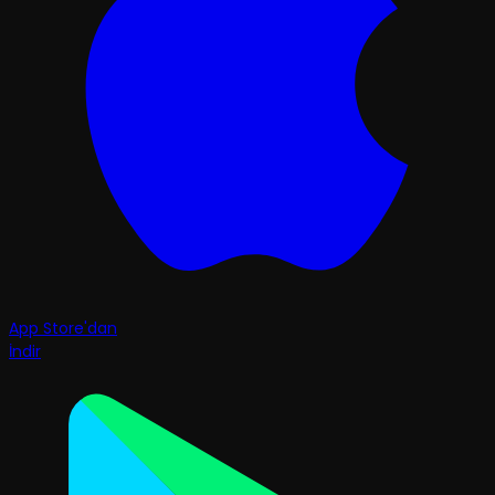
App Store'dan
İndir