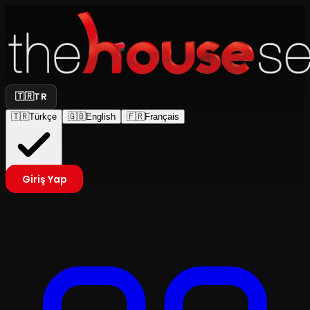
🇹🇷
TR
🇹🇷
Türkçe
🇬🇧
English
🇫🇷
Français
Giriş Yap