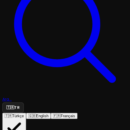
Ara...
🇹🇷
TR
🇹🇷
Türkçe
🇬🇧
English
🇫🇷
Français