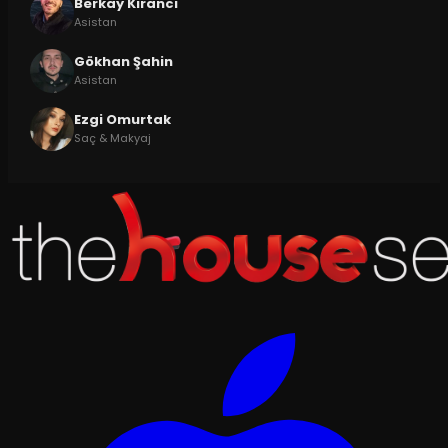
Berkay Kirancı
Asistan
Gökhan Şahin
Asistan
Ezgi Omurtak
Saç & Makyaj