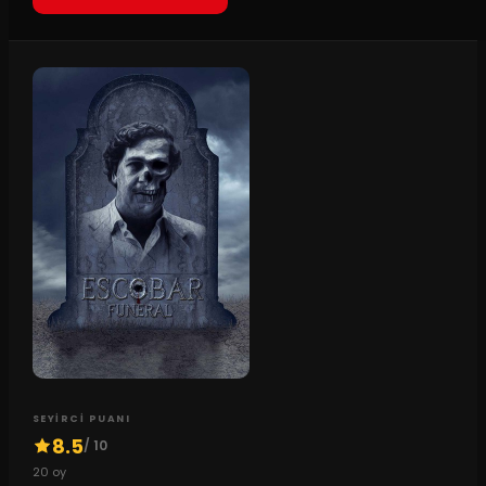
SEYIRCI PUANI
8.5
/ 10
20
oy