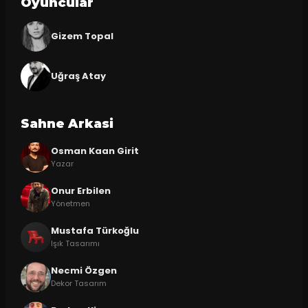
Oyuncular
Gizem Topal
Uğraş Atay
Sahne Arkasi
Osman Kaan Girit
Yazar
Onur Erbilen
Yönetmen
Mustafa Türkoğlu
Işık Tasarımı
Necmi Özgen
Dekor Tasarım