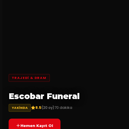
TRAJEDI & DRAM
Escobar Funeral
8.5
70
dakika
(
20
oy)
YAKINDA
Hemen Kayıt Ol