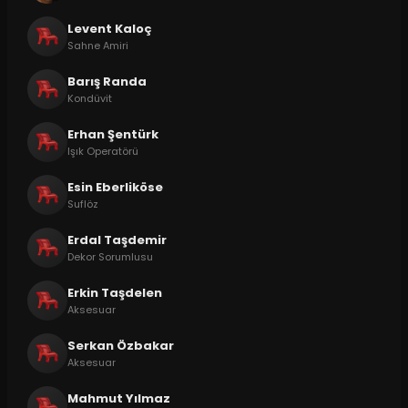
Levent Kaloç
Sahne Amiri
Barış Randa
Kondüvit
Erhan Şentürk
Işık Operatörü
Esin Eberliköse
Suflöz
Erdal Taşdemir
Dekor Sorumlusu
Erkin Taşdelen
Aksesuar
Serkan Özbakar
Aksesuar
Mahmut Yılmaz