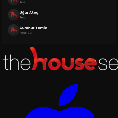
Terzi
Uğur Ateş
Terzi
Cumhur Temiz
Perukacı