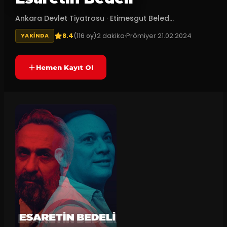
Ankara Devlet Tiyatrosu
·
Etimesgut Beled...
8.4
2
dakika
Prömiyer
21.02.2024
(
116
oy)
YAKINDA
Hemen Kayıt Ol