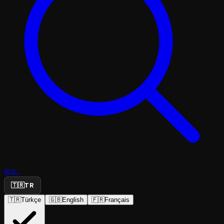
Ara...
🇹🇷
TR
🇹🇷
Türkçe
🇬🇧
English
🇫🇷
Français