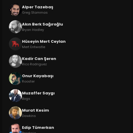
Alper Tazebaş
Greg Stammas
Akın Berk Sağıroğlu
Bryan Hadley
Hüseyin Mert Ceylan
Mert Entwıstle
Kadir Can Şeren
Rico Rodriguez
Onur Kayabaşı
Rooster
Muzaffer Saygı
Bogs
Murat Kesim
Dawkins
Edip Tümerkan
Brooksie