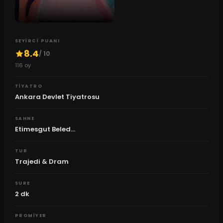
SEYIRCI PUANI
8.4
/ 10
116
oy
TIYATRO
Ankara Devlet Tiyatrosu
SAHNE
Etimesgut Beled...
TUR
Trajedi & Dram
SURE
2
dk
PROMIYER