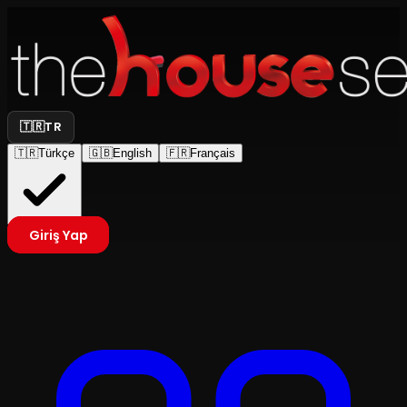
🇹🇷
TR
🇹🇷
Türkçe
🇬🇧
English
🇫🇷
Français
Giriş Yap