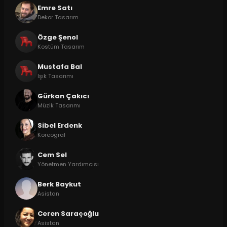
Emre Satı
Dekor Tasarım
Özge Şenol
Kostüm Tasarım
Mustafa Bal
Işık Tasarımı
Gürkan Çakıcı
Müzik Tasarımı
Sibel Erdenk
Koreograf
Cem Sel
Yönetmen Yardımcısı
Berk Baykut
Asistan
Ceren Saraçoğlu
Asistan