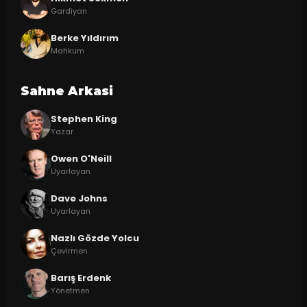
Gardiyan
Berke Yıldırım
Mahkum
Sahne Arkasi
Stephen King
Yazar
Owen O'Neill
Uyarlayan
Dave Johns
Uyarlayan
Nazlı Gözde Yolcu
Çevirmen
Barış Erdenk
Yönetmen