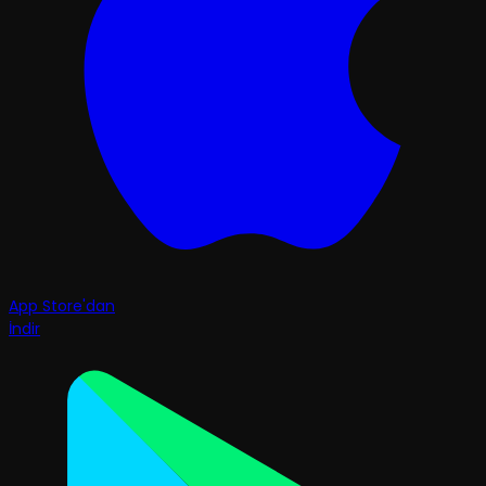
App Store'dan
İndir