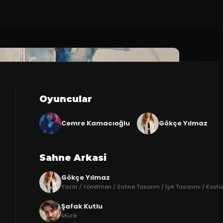
Oyuncular
Cemre Kamacıoğlu
Gökçe Yılmaz
Sahne Arkasi
Gökçe Yılmaz
Yazar / Yönetmen / Sahne Tasarım / Işık Tasarımı / Kost
Şafak Kutlu
Müzik