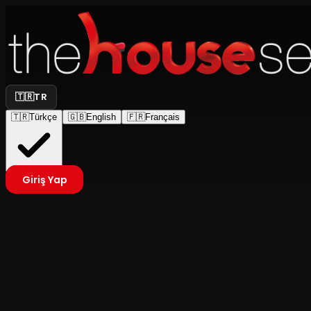
🇹🇷
TR
🇹🇷
Türkçe
🇬🇧
English
🇫🇷
Français
Giriş Yap