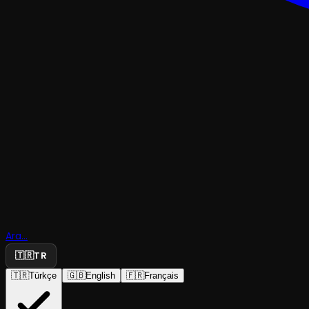
TRAJEDI & DRAM
Ara...
Es
🇹🇷
TR
🇹🇷
Türkçe
🇬🇧
English
🇫🇷
Français
Tiyatro Esrime
·
Claphall