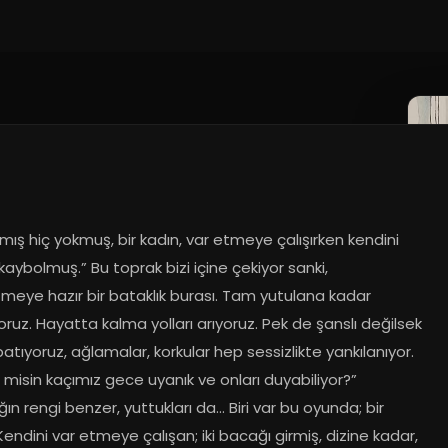
rmış hiç yokmuş, bir kadın, var etmeye çalışırken kendini 
 kaybolmuş.” Bu toprak bizi içine çekiyor sanki, 
meye hazır bir bataklık burası. Tam yutulana kadar 
oruz. Hayatta kalma yolları arıyoruz. Pek de şanslı değilsek 
batıyoruz, ağlamalar, korkular hep sessizlikte yankılanıyor. 
 misin kaçımız gece uyanık ve onları duyabiliyor?” 
ğın rengi benzer, yuttukları da… Biri var bu oyunda; bir 
Kendini var etmeye çalışan; iki bacağı girmiş, dizine kadar, 