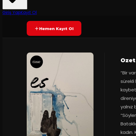
75
dakika
Prömiyer
2025
Yetersiz oy
YAKINDA
Giriş Yap
Kayıt Ol
Hemen Kayıt Ol
Ozet
“Bir va
sürekli
kaybet
direniy
yalnız 
“Söyler
Bataklı
kadın. 