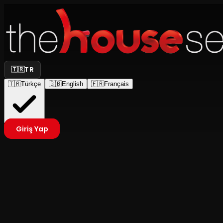
🇹🇷
TR
🇹🇷
Türkçe
🇬🇧
English
🇫🇷
Français
Giriş Yap