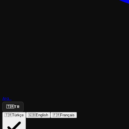
DANS
Ara...
🇹🇷
TR
Erma (Mol
🇹🇷
Türkçe
🇬🇧
English
🇫🇷
Français