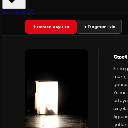
50
dakika
Prömiyer
03.11.2015
Yetersiz oy
YAKINDA
Giriş Yap
Kayıt Ol
Fragmani Izle
Hemen Kayıt Ol
Ozet
Erma gö
müzik, 
getiren
Yunani
ortaya 
birçok 
iligile
çatlakl