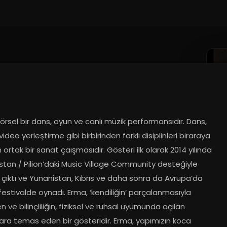
rsel bir dans, oyun ve canlı müzik performansıdır. Dans, 
video yerleştirme gibi birbirinden farklı disiplinleri biraraya 
 ortak bir sanat çaışmasıdır. Gösteri ilk olarak 2014 yılında 
stan / Pilion’daki Music Village Community desteğiyle 
çıktı ve Yunanistan, Kıbrıs ve daha sonra da Avrupa’da 
festivalde oynadı. Erma, ‘kendiliğin’ parçalanmasıyla 
nen ve bilinçliliğin, fiziksel ve ruhsal uyumunda açılan 
ara temas eden bir gösteridir. Erma, yapımızın koca 