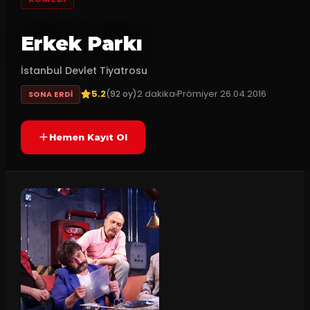
Erkek Parkı
İstanbul Devlet Tiyatrosu
5.2
2
dakika
Prömiyer
26.04.2016
(
92
oy)
SONA ERDI
Hemen Kayıt Ol