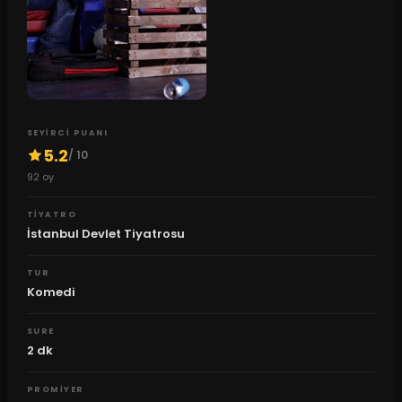
SEYIRCI PUANI
5.2
/ 10
92
oy
TIYATRO
İstanbul Devlet Tiyatrosu
TUR
Komedi
SURE
2
dk
PROMIYER