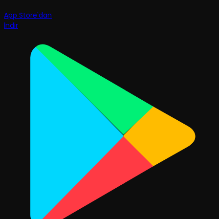
App Store'dan
İndir