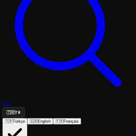
Ara...
🇹🇷
TR
🇹🇷
Türkçe
🇬🇧
English
🇫🇷
Français