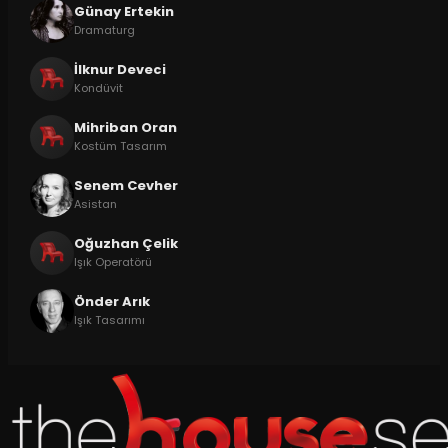
Günay Ertekin
Dramaturg
İlknur Deveci
Kondüvit
Mihriban Oran
Kostüm Tasarım
Senem Cevher
Asistan
Oğuzhan Çelik
Işık Operatörü
Önder Arık
Işık Tasarımı