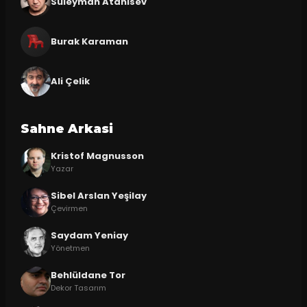
Süleyman Atanısev
Burak Karaman
Ali Çelik
Sahne Arkasi
Kristof Magnusson
Yazar
Sibel Arslan Yeşilay
Çevirmen
Saydam Yeniay
Yönetmen
Behlüldane Tor
Dekor Tasarım