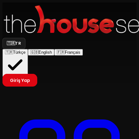
🇹🇷
TR
🇹🇷
Türkçe
🇬🇧
English
🇫🇷
Français
Giriş Yap