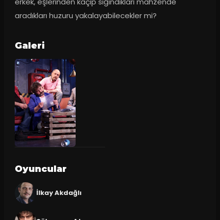
erkek, eşlerinden kaçıp sığındıkları mahzende 
aradıkları huzuru yakalayabilecekler mi?
Galeri
Oyuncular
İlkay Akdağlı