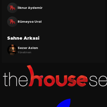
İlknur Aydemir
Rümeysa Ural
Sahne Arkasi
Sezer Aslan
Yönetmen