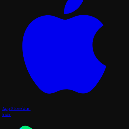
App Store'dan
İndir