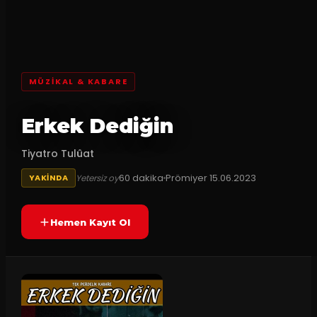
MÜZIKAL & KABARE
Erkek Dediğin
Tiyatro Tulûat
60
dakika
Prömiyer
15.06.2023
Yetersiz oy
YAKINDA
Hemen Kayıt Ol