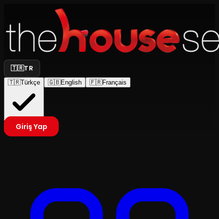
🇹🇷
TR
🇹🇷
Türkçe
🇬🇧
English
🇫🇷
Français
Giriş Yap