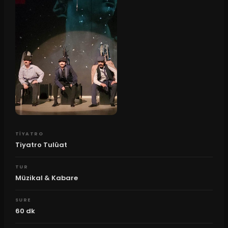
TIYATRO
Tiyatro Tulûat
TUR
Müzikal & Kabare
SURE
60
dk