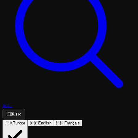
Ara...
🇹🇷
TR
🇹🇷
Türkçe
🇬🇧
English
🇫🇷
Français