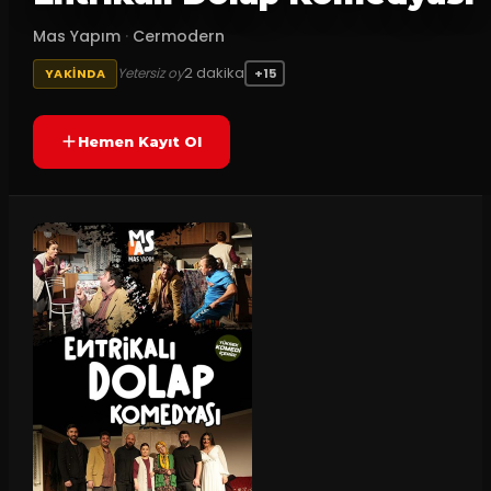
Mas Yapım
·
Cermodern
2
dakika
Yetersiz oy
YAKINDA
+15
Hemen Kayıt Ol