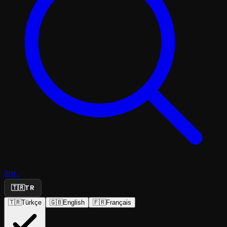
Ara...
🇹🇷
TR
🇹🇷
Türkçe
🇬🇧
English
🇫🇷
Français