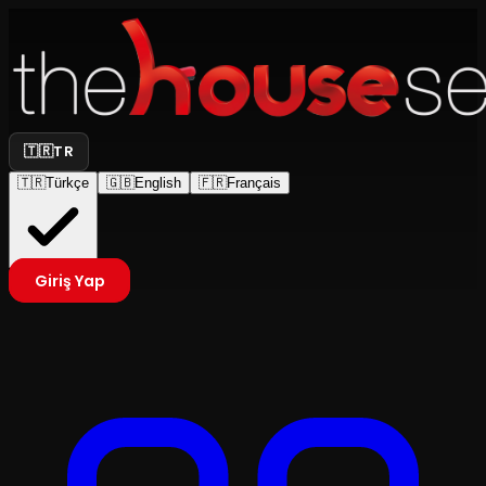
🇹🇷
TR
🇹🇷
Türkçe
🇬🇧
English
🇫🇷
Français
Giriş Yap