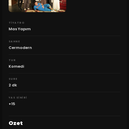
TIYATRO
Mas Yapım
SAHNE
Cermodern
TUR
Komedi
SURE
2
dk
YAS SINIRI
+15
Ozet