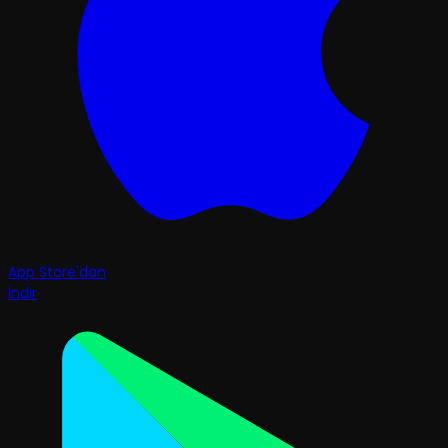
App Store'dan
İndir