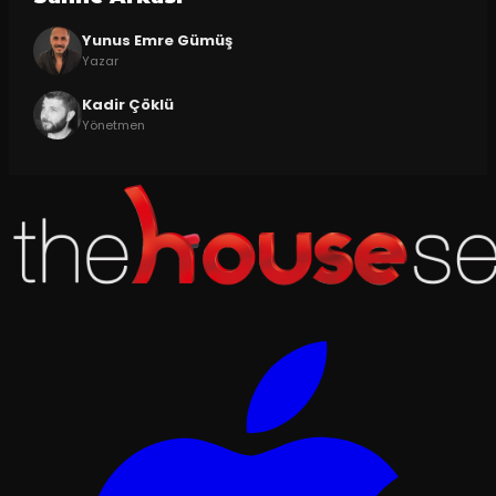
Yunus Emre Gümüş
Yazar
Kadir Çöklü
Yönetmen