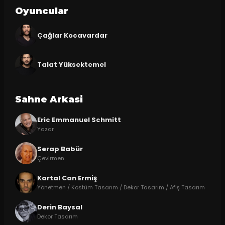
Oyuncular
Çağlar Kocavardar
Talat Yüksektemel
Sahne Arkasi
Eric Emmanuel Schmitt
Yazar
Serap Babür
Çevirmen
Kartal Can Ermiş
Yönetmen / Kostüm Tasarım / Dekor Tasarım / Afiş Tasarım
Derin Baysal
Dekor Tasarım