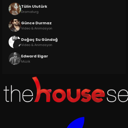
Tülin Ulutürk
Dramaturg
Günce Durmaz
Video & Animasyon
Doğaç Su Gündoğ
Video & Animasyon
Edward Elgar
Müzik