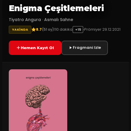
Enigma Çeşitlemeleri
Tiyatro Angura
·
Asmalı Sahne
8.7
110
dakika
Prömiyer
29.12.2021
(
51
oy)
YAKINDA
+15
Fragmani Izle
Hemen Kayıt Ol