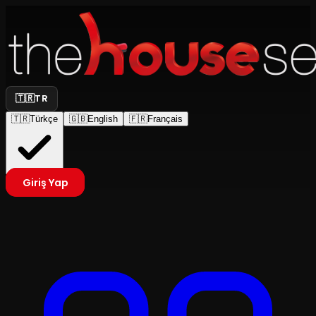
🇹🇷
TR
🇹🇷
Türkçe
🇬🇧
English
🇫🇷
Français
Giriş Yap