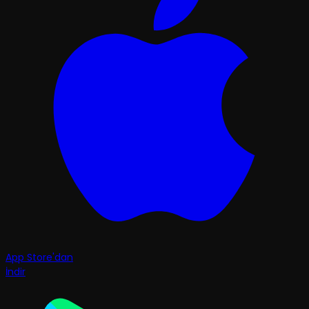
App Store'dan
İndir