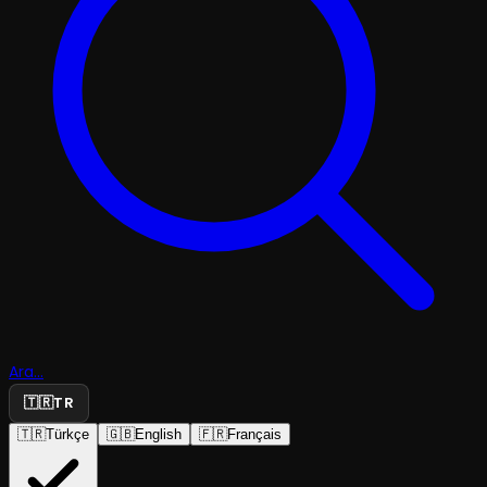
Ara...
🇹🇷
TR
🇹🇷
Türkçe
🇬🇧
English
🇫🇷
Français