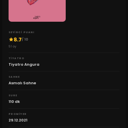
SEYIRCI PUANI
8.7
/ 10
51
oy
TIYATRO
Tiyatro Angura
SAHNE
Asmalı Sahne
SURE
110
dk
PROMIYER
29.12.2021